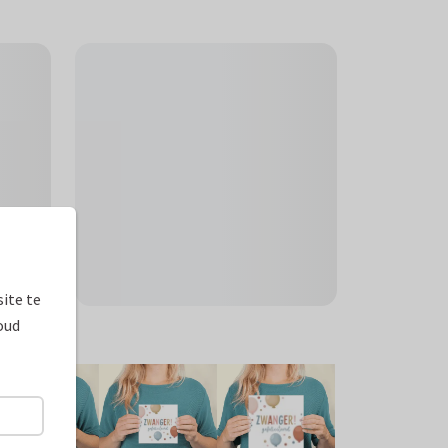
ite te
oud
ormaten