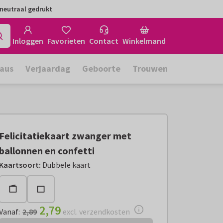
neutraal gedrukt
Inloggen
Favorieten
Contact
Winkelmand
aus
Verjaardag
Geboorte
Trouwen
Felicitatiekaart zwanger met
ballonnen en confetti
Vanaf:
€ 2,79
excl. verzendkosten
Kaartsoort
:
Dubbele kaart
2,79
Vanaf
:
2,89
excl. verzendkosten