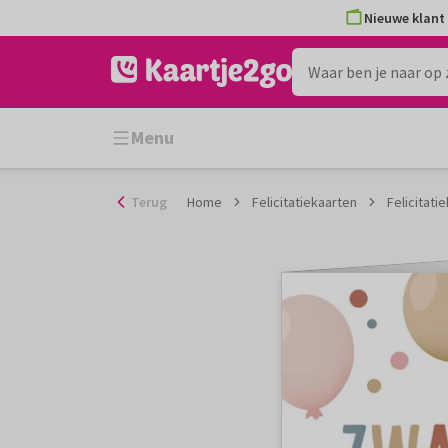
Ga
Nieuwe klant 
naar
de
inhoud
Menu
Terug
Home
Felicitatiekaarten
Felicitati