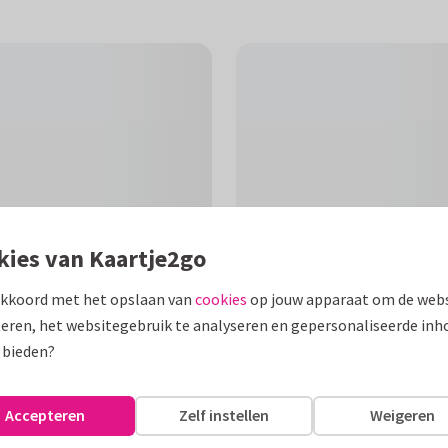
kies van Kaartje2go
akkoord met het opslaan van
cookies
op jouw apparaat om de webs
eren, het websitegebruik te analyseren en gepersonaliseerde inh
F
 bieden?
kst "zwanger" in verschillende
Accepteren
Zelf instellen
Weigeren