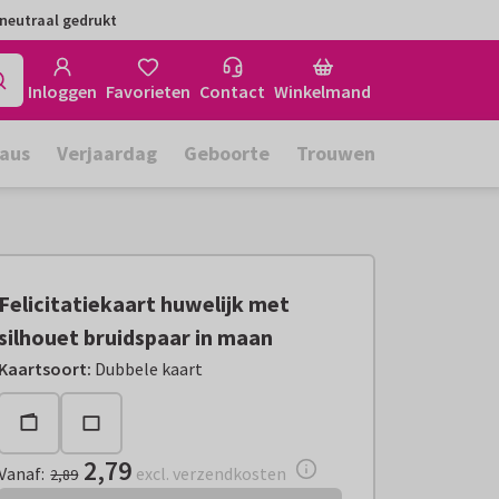
neutraal gedrukt
Inloggen
Favorieten
Contact
Winkelmand
aus
Verjaardag
Geboorte
Trouwen
Felicitatiekaart huwelijk met
silhouet bruidspaar in maan
Vanaf:
€ 2,79
excl. verzendkosten
Kaartsoort
:
Dubbele kaart
2,79
Vanaf
:
excl. verzendkosten
2,89