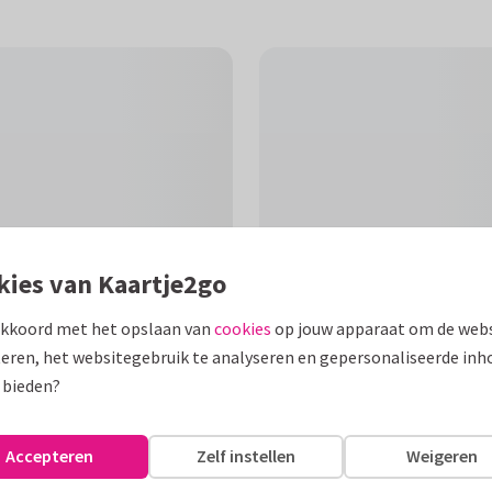
kies van Kaartje2go
akkoord met het opslaan van
cookies
op jouw apparaat om de webs
eren, het websitegebruik te analyseren en gepersonaliseerde inh
F
 bieden?
ouwd stel te feliciteren met
een volle maan.
Accepteren
Zelf instellen
Weigeren