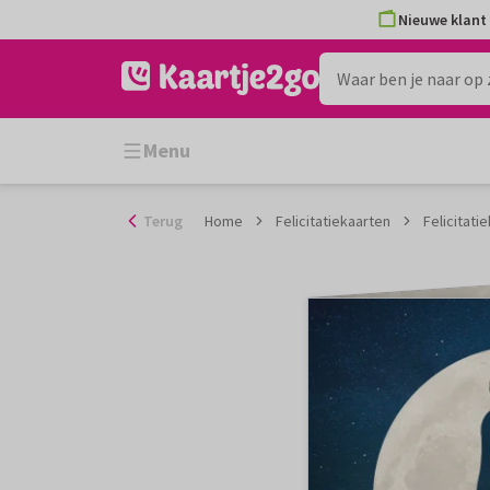
Ga
Nieuwe klant 
naar
de
inhoud
Menu
Terug
Home
Felicitatiekaarten
Felicitati