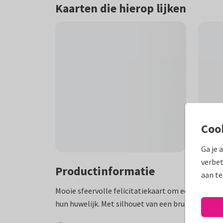
Kaarten die hierop lijken
Coo
Ga je 
verbet
Productinformatie
aan te
Mooie sfeervolle felicitatiekaart om een pas getr
hun huwelijk. Met silhouet van een bruidspaar in 