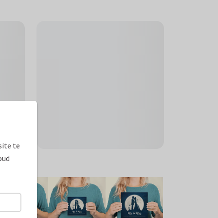
ite te
oud
ormaten