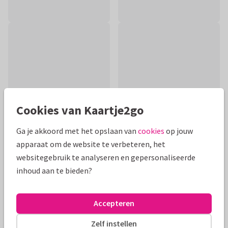
Cookies van Kaartje2go
Ga je akkoord met het opslaan van
cookies
op jouw
apparaat om de website te verbeteren, het
websitegebruik te analyseren en gepersonaliseerde
Productinformatie
inhoud aan te bieden?
Een feestelijke kaart om de ouder(s) te feliciteren met de
komst van een klein meisje. Met roze en gouden ballonnen.
Accepteren
Alle kaarten zijn helemaal naar wens aan te passen
Zelf instellen