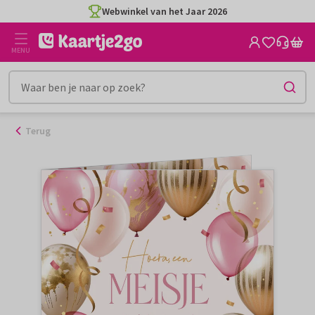
Ga
Webwinkel van het Jaar 2026
naar
de
MENU
inhoud
Terug