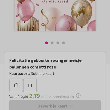
Felicitatie geboorte zwanger meisje
ballonnen confetti roze
Vanaf:
€ 2,79
excl. verzendkosten
Kaartsoort
:
Dubbele kaart
2,79
Vanaf
:
2,89
excl. verzendkosten
Bewerk je kaart