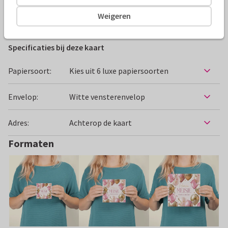
Weigeren
Felicitatiekaarten
Paperhugs - by Lidy
Geboorte
Z
Specificaties bij deze kaart
Papiersoort:
Kies uit 6 luxe papiersoorten
Envelop:
Witte vensterenvelop
Adres:
Achterop de kaart
Formaten