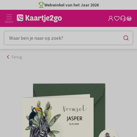
Ga
Webwinkel van het Jaar 2026
naar
de
MENU
inhoud
Terug