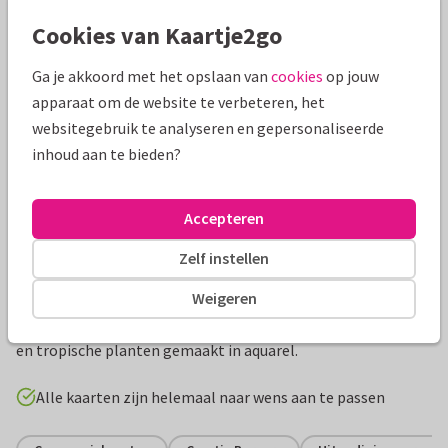
Mooie extra's bij je kaart
Cookies van Kaartje2go
Ga je akkoord met het opslaan van
cookies
op jouw
apparaat om de website te verbeteren, het
websitegebruik te analyseren en gepersonaliseerde
inhoud aan te bieden?
Accepteren
Zelf instellen
Productinformatie
Weigeren
Vormsel voor een jongen met leuke zebra, aapje en toekan
en tropische planten gemaakt in aquarel.
Alle kaarten zijn helemaal naar wens aan te passen