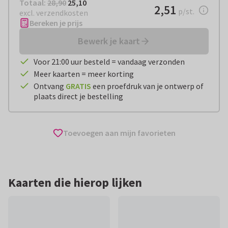
Totaal:
€ 25,10
Totaal:
28,90
25,10
€ 2,51
2,51
per stuk
p/st.
excl. verzendkosten
Bereken je prijs
Bewerk je kaart
Voor 21:00 uur besteld = vandaag verzonden
Meer kaarten = meer korting
Ontvang
GRATIS
een proefdruk van je ontwerp of
plaats direct je bestelling
Toevoegen aan mijn favorieten
Kaarten die hierop lijken