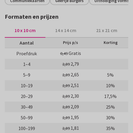
Communiekaarten
Geertje Burgers
Uitnodiging vormsel
Formaten en prijzen
10 x 10 cm
14 x 14 cm
21 x 21 cm
Aantal
Prijs p/s
Korting
Gratis
Proefdruk
0,49
2,79
1–4
2,89
2,65
5–9
5%
2,89
2,51
10–19
10%
2,89
2,30
20–29
17,5%
2,89
2,09
30–49
25%
2,89
1,95
50–99
30%
2,89
1,81
100–199
35%
2,89