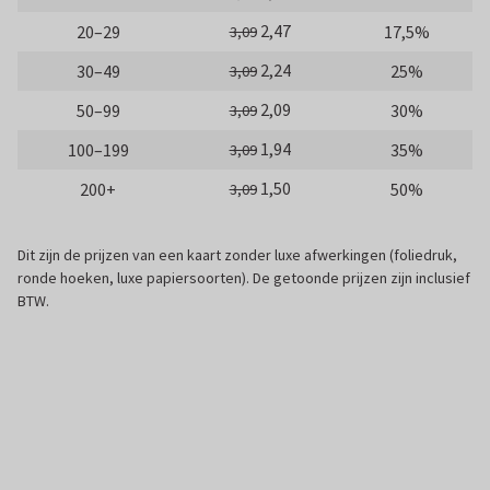
2,47
20–29
17,5%
3,09
2,24
30–49
25%
3,09
2,09
50–99
30%
3,09
1,94
100–199
35%
3,09
1,50
200+
50%
3,09
Dit zijn de prijzen van een kaart zonder luxe afwerkingen (foliedruk,
ronde hoeken, luxe papiersoorten). De getoonde prijzen zijn inclusief
BTW.