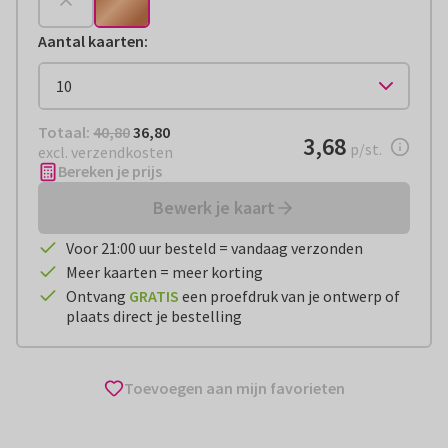
Aantal kaarten
:
Totaal:
€ 36,80
Totaal:
40,80
36,80
€ 3,68
3,68
per stuk
p/st.
excl. verzendkosten
Bereken je prijs
Bewerk je kaart
Voor 21:00 uur besteld = vandaag verzonden
Meer kaarten = meer korting
Ontvang
GRATIS
een proefdruk van je ontwerp of
plaats direct je bestelling
Toevoegen aan mijn favorieten