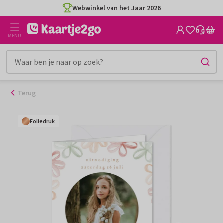
Ga
Webwinkel van het Jaar 2026
naar
de
MENU
inhoud
Terug
Foliedruk
Foliedruk
Foliedruk
Foliedruk
Foliedruk