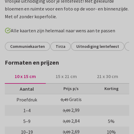
Vrolijke uitnodiging voor je lentefeest! Met gekleurde
bloemen en ruimte voor een foto op de voor- en binnenzijde.
Met of zonder koperfolie.
Alle kaarten zijn helemaal naar wens aan te passen
Communiekaarten
Tirza
Uitnodiging lentefeest
Me
Formaten en prijzen
10 x 15 cm
15 x 21 cm
21 x 30 cm
Aantal
Prijs p/s
Korting
Gratis
Proefdruk
0,49
2,99
1–4
3,09
2,84
5–9
5%
3,09
2,69
10–19
10%
3,09