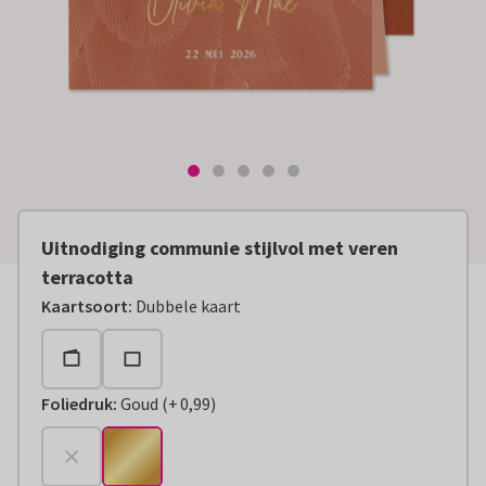
Uitnodiging communie stijlvol met veren
terracotta
Kaartsoort
:
Dubbele kaart
Foliedruk
:
Goud
(
+
0,99
)
+
€ 0,99