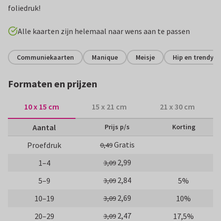
foliedruk!
Alle kaarten zijn helemaal naar wens aan te passen
Communiekaarten
Manique
Meisje
Hip en trendy
Formaten en prijzen
10 x 15 cm
15 x 21 cm
21 x 30 cm
Aantal
Prijs p/s
Korting
Gratis
Proefdruk
0,49
2,99
1–4
3,09
2,84
5–9
5%
3,09
2,69
10–19
10%
3,09
2,47
20–29
17,5%
3,09