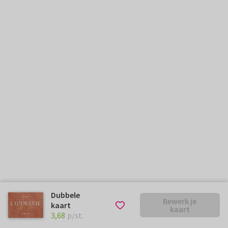
Dubbele
Bewerk je
kaart
kaart
€ 3,68
p/st.
3,68
p/st.