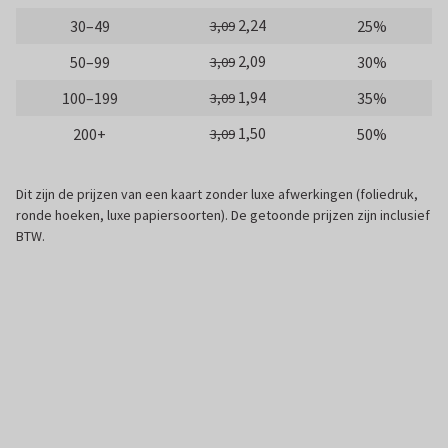
2,24
30–49
25%
3,09
2,09
50–99
30%
3,09
1,94
100–199
35%
3,09
1,50
200+
50%
3,09
Dit zijn de prijzen van een kaart zonder luxe afwerkingen (foliedruk,
ronde hoeken, luxe papiersoorten). De getoonde prijzen zijn inclusief
BTW.