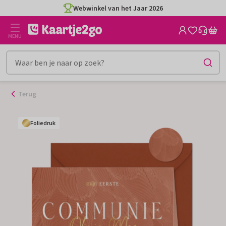
Ga
Webwinkel van het Jaar 2026
naar
de
MENU
inhoud
Terug
Foliedruk
Foliedruk
Foliedruk
Foliedruk
Foliedruk