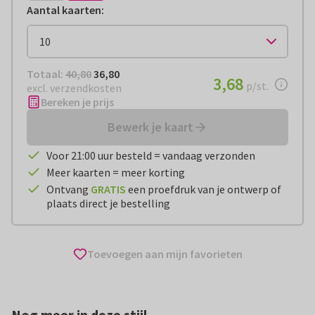
Aantal kaarten
:
Totaal:
€ 36,80
Totaal:
40,80
36,80
€ 3,68
3,68
per stuk
p/st.
excl. verzendkosten
Bereken je prijs
Bewerk je kaart
Voor 21:00 uur besteld = vandaag verzonden
Meer kaarten = meer korting
Ontvang
GRATIS
een proefdruk van je ontwerp of
plaats direct je bestelling
Toevoegen aan mijn favorieten
Nog meer in deze stijl