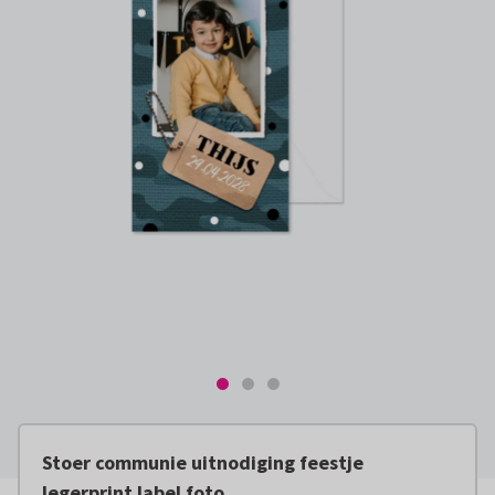
Stoer communie uitnodiging feestje
legerprint label foto