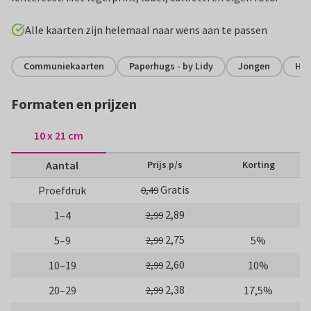
Alle kaarten zijn helemaal naar wens aan te passen
Communiekaarten
Paperhugs - by Lidy
Jongen
Hip
Formaten en prijzen
10 x 21 cm
Aantal
Prijs p/s
Korting
Gratis
Proefdruk
0,49
2,89
1–4
2,99
2,75
5–9
5%
2,99
2,60
10–19
10%
2,99
2,38
20–29
17,5%
2,99