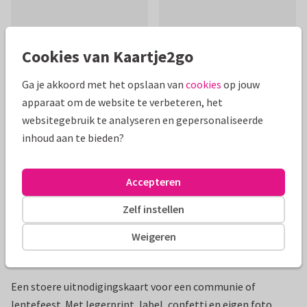
Cookies van Kaartje2go
Mooie extra's bij je kaart
Ga je akkoord met het opslaan van
cookies
op jouw
apparaat om de website te verbeteren, het
websitegebruik te analyseren en gepersonaliseerde
inhoud aan te bieden?
Accepteren
Zelf instellen
Weigeren
Productinformatie
Een stoere uitnodigingskaart voor een communie of
lentefeest. Met legerprint, label, confetti en eigen foto.