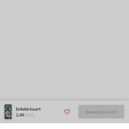
Enkele kaart
Bewerk je kaart
€ 2,60
p/st.
2,60
p/st.