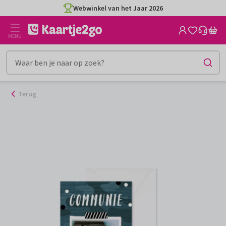
Ga
Webwinkel van het Jaar 2026
naar
de
MENU
inhoud
Terug