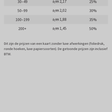
2,17
30–49
25%
2,99
2,02
50–99
30%
2,99
1,88
100–199
35%
2,99
1,45
200+
50%
2,99
Dit zijn de prijzen van een kaart zonder luxe afwerkingen (foliedruk,
ronde hoeken, luxe papiersoorten). De getoonde prijzen zijn inclusief
BTW.