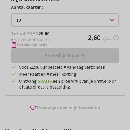
Aantal kaarten
:
Totaal:
€ 26,00
Totaal:
29,90
26,00
€ 2,60
2,60
per stuk
p/st.
excl. verzendkosten
Bereken je prijs
Bewerk je kaart
Voor 21:00 uur besteld = vandaag verzonden
Meer kaarten = meer korting
Ontvang
GRATIS
een proefdruk van je ontwerp of
plaats direct je bestelling
Toevoegen aan mijn favorieten