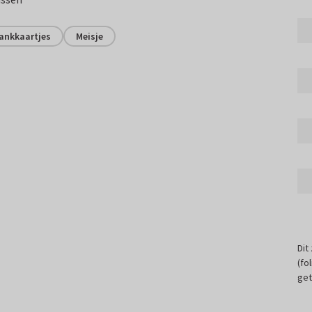
ankkaartjes
Meisje
Dit
(fo
get