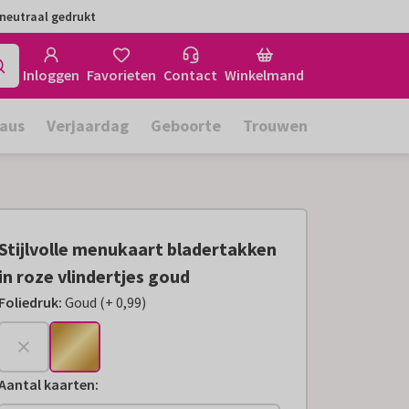
neutraal gedrukt
Inloggen
Favorieten
Contact
Winkelmand
aus
Verjaardag
Geboorte
Trouwen
Stijlvolle menukaart bladertakken
in roze vlindertjes goud
Foliedruk
:
Goud
(
+
0,99
)
+
€ 0,99
Aantal kaarten
: