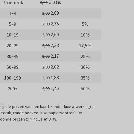
Gratis
Proefdruk
0,49
2,89
1–4
2,99
2,75
5–9
5%
2,99
2,60
10–19
10%
2,99
2,38
20–29
17,5%
2,99
2,17
30–49
25%
2,99
2,02
50–99
30%
2,99
1,88
100–199
35%
2,99
1,45
200+
50%
2,99
 zijn de prijzen van een kaart zonder luxe afwerkingen
liedruk, ronde hoeken, luxe papiersoorten). De
oonde prijzen zijn inclusief BTW.