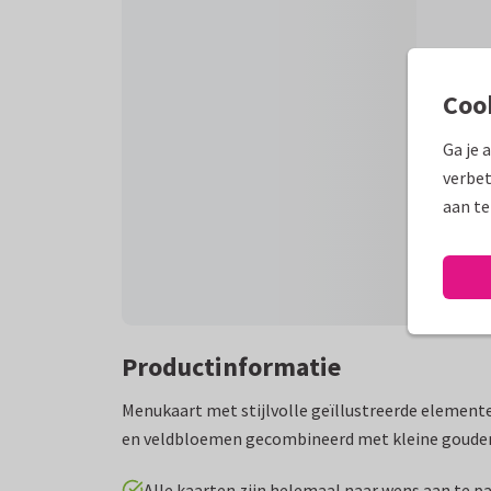
Coo
Ga je 
verbet
aan te
Productinformatie
Menukaart met stijlvolle geïllustreerde element
en veldbloemen gecombineerd met kleine gouden
Alle kaarten zijn helemaal naar wens aan te p