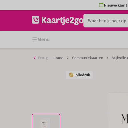
Ga
Nieuwe klant 
naar
de
inhoud
Menu
Terug
Home
Communiekaarten
Stijlvoll
Foliedruk
Foliedruk
Foliedruk