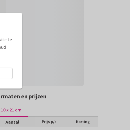
ite te
oud
rmaten en prijzen
10 x 21 cm
Aantal
Prijs p/s
Korting