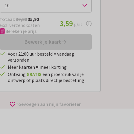
Totaal:
€ 35,90
Totaal:
39,80
35,90
€ 3,59
3,59
per stuk
p/st.
excl. verzendkosten
Bereken je prijs
Bewerk je kaart
Voor 21:00 uur besteld = vandaag
verzonden
Meer kaarten = meer korting
Ontvang
GRATIS
een proefdruk van je
ontwerp of plaats direct je bestelling
Toevoegen aan mijn favorieten