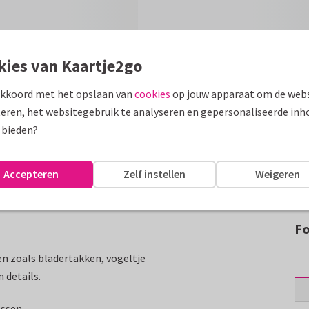
kies van Kaartje2go
akkoord met het opslaan van
cookies
op jouw apparaat om de webs
eren, het websitegebruik te analyseren en gepersonaliseerde inh
 bieden?
Accepteren
Zelf instellen
Weigeren
Fo
en zoals bladertakken, vogeltje
 details.
assen