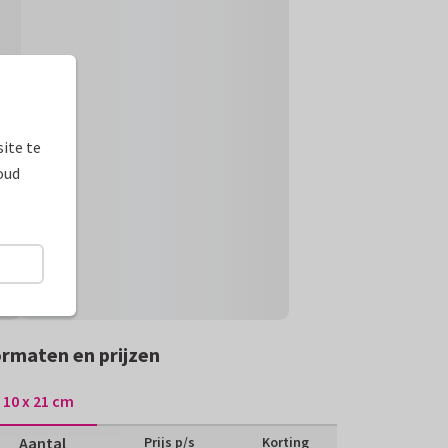
ite te
oud
rmaten en prijzen
10 x 21 cm
Aantal
Prijs p/s
Korting