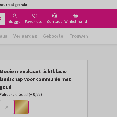
neutraal gedrukt
Inloggen
Favorieten
Contact
Winkelmand
aus
Verjaardag
Geboorte
Trouwen
Mooie menukaart lichtblauw
landschap voor communie met
goud
Foliedruk
:
Goud
(
+
0,99
)
+
€ 0,99