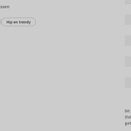
assen
Hip en trendy
Dit
(fo
get