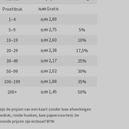
Gratis
Proefdruk
0,49
2,89
1–4
2,99
2,75
5–9
5%
2,99
2,60
10–19
10%
2,99
2,38
20–29
17,5%
2,99
2,17
30–49
25%
2,99
2,02
50–99
30%
2,99
1,88
100–199
35%
2,99
1,45
200+
50%
2,99
 zijn de prijzen van een kaart zonder luxe afwerkingen
liedruk, ronde hoeken, luxe papiersoorten). De
oonde prijzen zijn inclusief BTW.