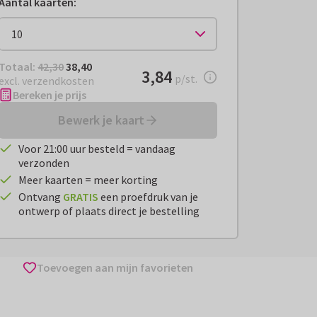
Aantal kaarten
:
Totaal:
€ 38,40
Totaal:
42,30
38,40
€ 3,84
3,84
per stuk
p/st.
excl. verzendkosten
Bereken je prijs
Bewerk je kaart
Voor 21:00 uur besteld = vandaag
verzonden
Meer kaarten = meer korting
Ontvang
GRATIS
een proefdruk van je
ontwerp of plaats direct je bestelling
Toevoegen aan mijn favorieten