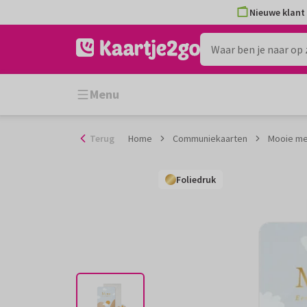
Ga
Nieuwe klant 
naar
de
inhoud
Menu
Terug
Home
Communiekaarten
Mooie me
Foliedruk
Foliedruk
Foliedruk