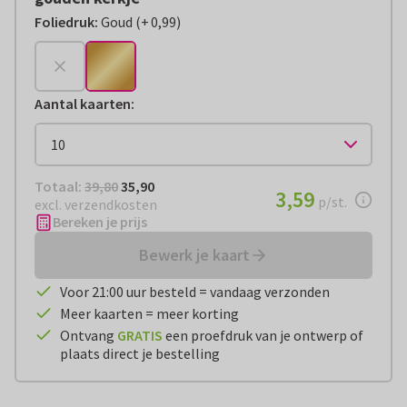
Foliedruk
:
Goud
(
+
0,99
)
+
€ 0,99
Aantal kaarten
:
Totaal:
€ 35,90
Totaal:
39,80
35,90
€ 3,59
3,59
per stuk
p/st.
excl. verzendkosten
Bereken je prijs
Bewerk je kaart
Voor 21:00 uur besteld = vandaag verzonden
Meer kaarten = meer korting
Ontvang
GRATIS
een proefdruk van je ontwerp of
plaats direct je bestelling