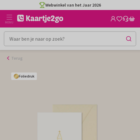
Ga
Webwinkel van het Jaar 2026
naar
de
MENU
inhoud
Terug
Foliedruk
Foliedruk
Foliedruk