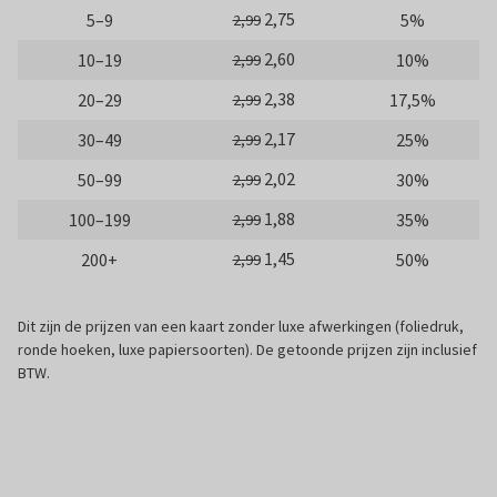
2,75
5–9
5%
2,99
2,60
10–19
10%
2,99
2,38
20–29
17,5%
2,99
2,17
30–49
25%
2,99
2,02
50–99
30%
2,99
1,88
100–199
35%
2,99
1,45
200+
50%
2,99
Dit zijn de prijzen van een kaart zonder luxe afwerkingen (foliedruk,
ronde hoeken, luxe papiersoorten). De getoonde prijzen zijn inclusief
BTW.