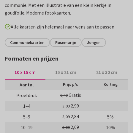
communie. Met een illustratie van een klein kerkje in
goudfolie. Moderne fotokaarten.
Alle kaarten zijn helemaal naar wens aan te passen
Communiekaarten
Rosemarijn
Jongen
Formaten en prijzen
10 x 15 cm
15 x 21 cm
21 x 30 cm
Aantal
Prijs p/s
Korting
Gratis
Proefdruk
0,49
2,99
1–4
3,09
2,84
5–9
5%
3,09
2,69
10–19
10%
3,09