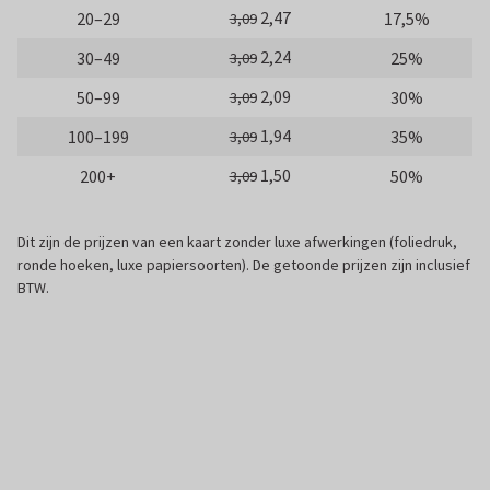
2,47
20–29
17,5%
3,09
2,24
30–49
25%
3,09
2,09
50–99
30%
3,09
1,94
100–199
35%
3,09
1,50
200+
50%
3,09
Dit zijn de prijzen van een kaart zonder luxe afwerkingen (foliedruk,
ronde hoeken, luxe papiersoorten). De getoonde prijzen zijn inclusief
BTW.