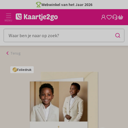
Ga
Webwinkel van het Jaar 2026
naar
de
MENU
inhoud
Terug
Foliedruk
Foliedruk
Foliedruk
Foliedruk
Foliedruk