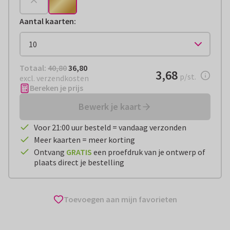
Aantal kaarten
:
Totaal:
€ 36,80
Totaal:
40,80
36,80
€ 3,68
3,68
per stuk
p/st.
excl. verzendkosten
Bereken je prijs
Bewerk je kaart
Voor 21:00 uur besteld = vandaag verzonden
Meer kaarten = meer korting
Ontvang
GRATIS
een proefdruk van je ontwerp of
plaats direct je bestelling
Toevoegen aan mijn favorieten