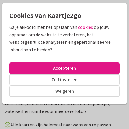
Mooie extra's bij je kaart
Cookies van Kaartje2go
Ga je akkoord met het opslaan van
cookies
op jouw
apparaat om de website te verbeteren, het
websitegebruik te analyseren en gepersonaliseerde
inhoud aan te bieden?
Accepteren
Zelf instellen
Productinformatie
Weigeren
Leuke bedankkaart voor je eerste heilige Communie! De
kaart heeft een zee-thema met vissen en zeeplantjes,
waterverf en ruimte voor meerdere foto's
Alle kaarten zijn helemaal naar wens aan te passen