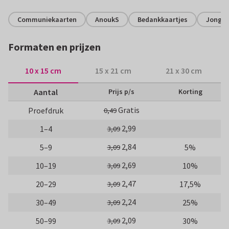
Communiekaarten
AnoukS
Bedankkaartjes
Jonge
Formaten en prijzen
10 x 15 cm
15 x 21 cm
21 x 30 cm
Aantal
Prijs p/s
Korting
Gratis
Proefdruk
0,49
2,99
1–4
3,09
2,84
5–9
5%
3,09
2,69
10–19
10%
3,09
2,47
20–29
17,5%
3,09
2,24
30–49
25%
3,09
2,09
50–99
30%
3,09