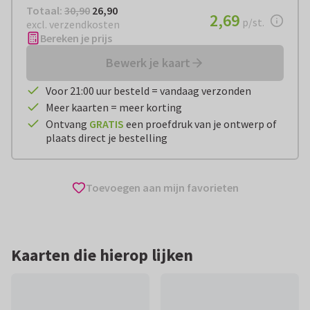
Totaal:
€ 26,90
Totaal:
30,90
26,90
€ 2,69
2,69
per stuk
p/st.
excl. verzendkosten
Bereken je prijs
Bewerk je kaart
Voor 21:00 uur besteld = vandaag verzonden
Meer kaarten = meer korting
Ontvang
GRATIS
een proefdruk van je ontwerp of
plaats direct je bestelling
Toevoegen aan mijn favorieten
Kaarten die hierop lijken