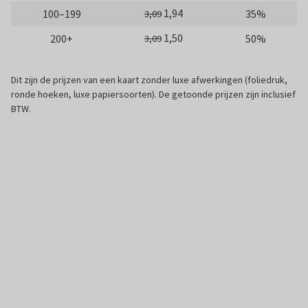
1,94
100–199
35%
3,09
1,50
200+
50%
3,09
Dit zijn de prijzen van een kaart zonder luxe afwerkingen (foliedruk,
ronde hoeken, luxe papiersoorten). De getoonde prijzen zijn inclusief
BTW.