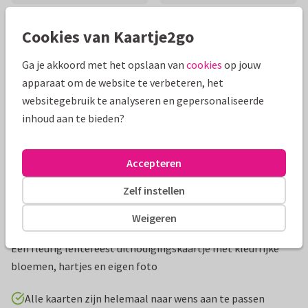
Cookies van Kaartje2go
Mooie extra's bij je kaart
Ga je akkoord met het opslaan van
cookies
op jouw
apparaat om de website te verbeteren, het
websitegebruik te analyseren en gepersonaliseerde
inhoud aan te bieden?
Accepteren
Zelf instellen
Weigeren
Productinformatie
Een fleurig lentefeest uitnodigingskaartje met kleurrijke
bloemen, hartjes en eigen foto
Alle kaarten zijn helemaal naar wens aan te passen