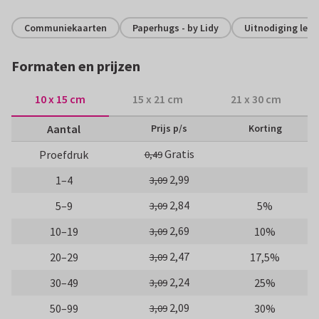
Communiekaarten
Paperhugs - by Lidy
Uitnodiging lent
Formaten en prijzen
10 x 15 cm
15 x 21 cm
21 x 30 cm
Aantal
Prijs p/s
Korting
Gratis
Proefdruk
0,49
2,99
1–4
3,09
2,84
5–9
5%
3,09
2,69
10–19
10%
3,09
2,47
20–29
17,5%
3,09
2,24
30–49
25%
3,09
2,09
50–99
30%
3,09