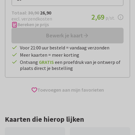
Totaal:
€ 26,90
Totaal:
30,90
26,90
€ 2,69
2,69
per stuk
p/st.
excl. verzendkosten
Bereken je prijs
Bewerk je kaart
Voor 21:00 uur besteld = vandaag verzonden
Meer kaarten = meer korting
Ontvang
GRATIS
een proefdruk van je ontwerp of
plaats direct je bestelling
Toevoegen aan mijn favorieten
Kaarten die hierop lijken