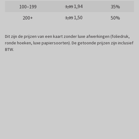
1,94
100–199
35%
3,09
1,50
200+
50%
3,09
Dit zijn de prijzen van een kaart zonder luxe afwerkingen (foliedruk,
ronde hoeken, luxe papiersoorten). De getoonde prijzen zijn inclusief
BTW.