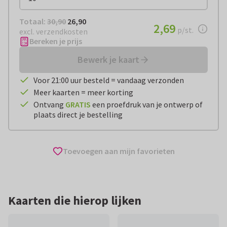
Totaal:
€ 26,90
Totaal:
30,90
26,90
€ 2,69
2,69
per stuk
p/st.
excl. verzendkosten
Bereken je prijs
Bewerk je kaart
Voor 21:00 uur besteld = vandaag verzonden
Meer kaarten = meer korting
Ontvang
GRATIS
een proefdruk van je ontwerp of
plaats direct je bestelling
Toevoegen aan mijn favorieten
Kaarten die hierop lijken