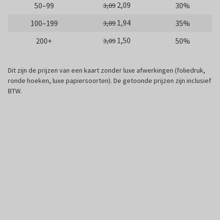
2,09
50–99
30%
3,09
1,94
100–199
35%
3,09
1,50
200+
50%
3,09
Dit zijn de prijzen van een kaart zonder luxe afwerkingen (foliedruk,
ronde hoeken, luxe papiersoorten). De getoonde prijzen zijn inclusief
BTW.