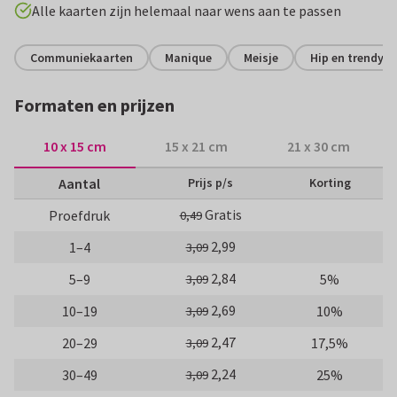
Alle kaarten zijn helemaal naar wens aan te passen
Communiekaarten
Manique
Meisje
Hip en trendy
Formaten en prijzen
10 x 15 cm
15 x 21 cm
21 x 30 cm
Aantal
Prijs p/s
Korting
Gratis
Proefdruk
0,49
2,99
1–4
3,09
2,84
5–9
5%
3,09
2,69
10–19
10%
3,09
2,47
20–29
17,5%
3,09
2,24
30–49
25%
3,09