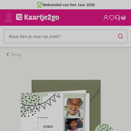
Ga
Webwinkel van het Jaar 2026
naar
de
MENU
inhoud
Terug