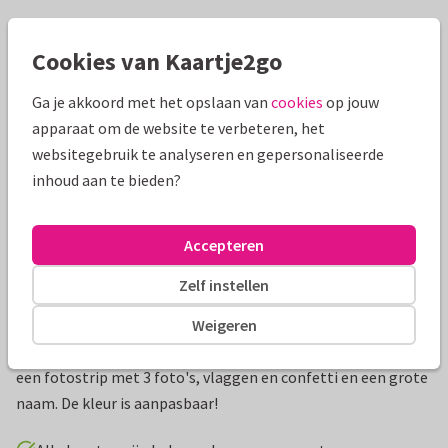
Mooie extra's bij je kaart
Cookies van Kaartje2go
Ga je akkoord met het opslaan van
cookies
op jouw
apparaat om de website te verbeteren, het
websitegebruik te analyseren en gepersonaliseerde
inhoud aan te bieden?
Accepteren
Zelf instellen
Productinformatie
Weigeren
Hippe vierkante uitnodiging voor een communiefeest met
een fotostrip met 3 foto's, vlaggen en confetti en een grote
naam. De kleur is aanpasbaar!