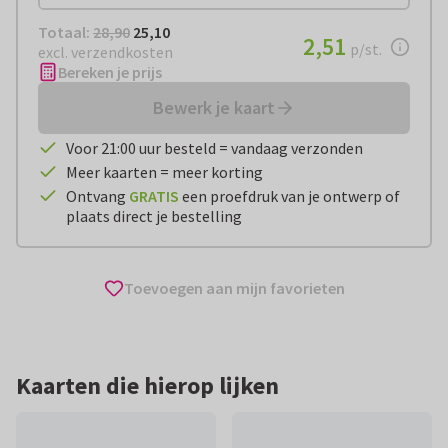
Totaal:
€ 25,10
Totaal:
28,90
25,10
€ 2,51
2,51
per stuk
p/st.
excl. verzendkosten
Bereken je prijs
Bewerk je kaart
Voor 21:00 uur besteld = vandaag verzonden
Meer kaarten = meer korting
Ontvang
GRATIS
een proefdruk van je ontwerp of
plaats direct je bestelling
Toevoegen aan mijn favorieten
Kaarten die hierop lijken