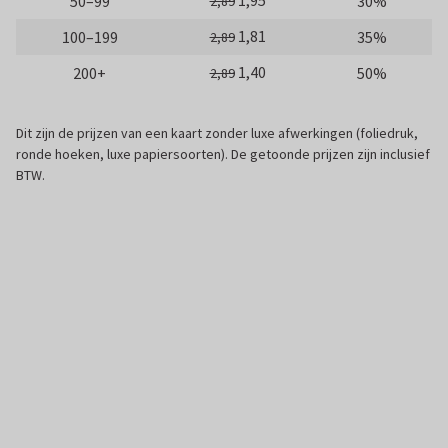
1,95
50–99
30%
2,89
1,81
100–199
35%
2,89
1,40
200+
50%
2,89
Dit zijn de prijzen van een kaart zonder luxe afwerkingen (foliedruk,
ronde hoeken, luxe papiersoorten). De getoonde prijzen zijn inclusief
BTW.