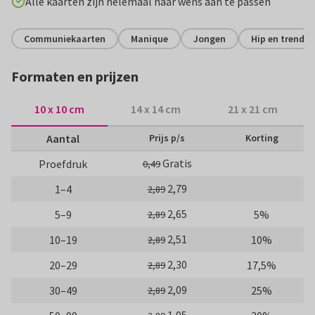
Alle kaarten zijn helemaal naar wens aan te passen
Communiekaarten
Manique
Jongen
Hip en trendy
Formaten en prijzen
10 x 10 cm
14 x 14 cm
21 x 21 cm
Aantal
Prijs p/s
Korting
Gratis
Proefdruk
0,49
2,79
1–4
2,89
2,65
5–9
5%
2,89
2,51
10–19
10%
2,89
2,30
20–29
17,5%
2,89
2,09
30–49
25%
2,89