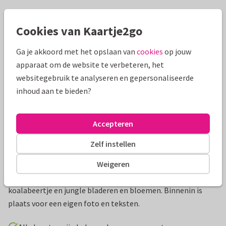
Mooie extra's bij je kaart
Cookies van Kaartje2go
Ga je akkoord met het opslaan van
cookies
op jouw
apparaat om de website te verbeteren, het
websitegebruik te analyseren en gepersonaliseerde
inhoud aan te bieden?
Accepteren
Zelf instellen
Productinformatie
Weigeren
Een lief en originele uitnodiging voor communie met
koalabeertje en jungle bladeren en bloemen. Binnenin is
plaats voor een eigen foto en teksten.