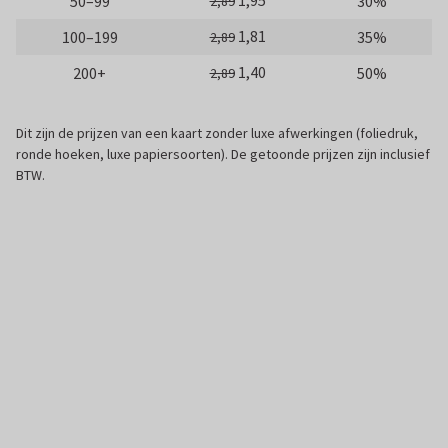
1,95
50–99
30%
2,89
1,81
100–199
35%
2,89
1,40
200+
50%
2,89
Dit zijn de prijzen van een kaart zonder luxe afwerkingen (foliedruk,
ronde hoeken, luxe papiersoorten). De getoonde prijzen zijn inclusief
BTW.