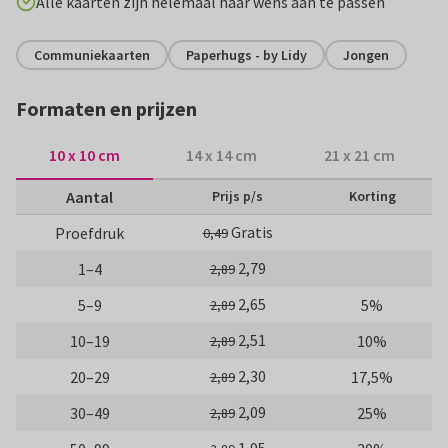
Alle kaarten zijn helemaal naar wens aan te passen
Communiekaarten
Paperhugs - by Lidy
Jongen
Formaten en prijzen
10 x 10 cm
14 x 14 cm
21 x 21 cm
Aantal
Prijs p/s
Korting
Gratis
Proefdruk
0,49
2,79
1–4
2,89
2,65
5–9
5%
2,89
2,51
10–19
10%
2,89
2,30
20–29
17,5%
2,89
2,09
30–49
25%
2,89