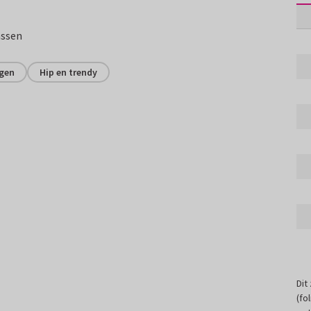
assen
gen
Hip en trendy
Dit
(fo