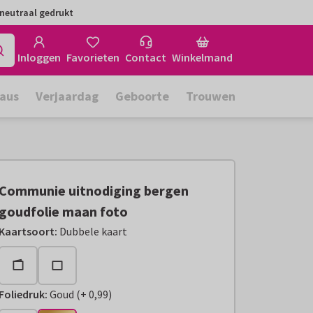
neutraal gedrukt
Inloggen
Favorieten
Contact
Winkelmand
aus
Verjaardag
Geboorte
Trouwen
Communie uitnodiging bergen
goudfolie maan foto
Kaartsoort
:
Dubbele kaart
Foliedruk
:
Goud
(
+
0,99
)
+
€ 0,99