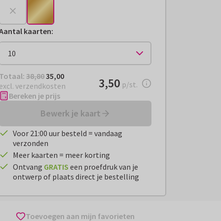
Aantal kaarten
:
Totaal:
€ 35,00
Totaal:
38,80
35,00
€ 3,50
3,50
per stuk
p/st.
excl. verzendkosten
Bereken je prijs
Bewerk je kaart
Voor 21:00 uur besteld = vandaag
verzonden
Meer kaarten = meer korting
Ontvang
GRATIS
een proefdruk van je
ontwerp of plaats direct je bestelling
Toevoegen aan mijn favorieten