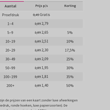
Aantal
Prijs p/s
Korting
Gratis
Proefdruk
0,49
2,79
1–4
2,89
2,65
5–9
5%
2,89
2,51
10–19
10%
2,89
2,30
20–29
17,5%
2,89
2,09
30–49
25%
2,89
1,95
50–99
30%
2,89
1,81
100–199
35%
2,89
1,40
200+
50%
2,89
 zijn de prijzen van een kaart zonder luxe afwerkingen
liedruk, ronde hoeken, luxe papiersoorten). De