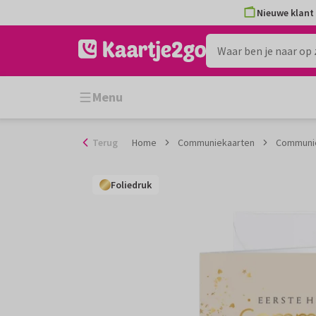
Ga
Nieuwe klant 
naar
de
inhoud
Menu
Terug
Home
Communiekaarten
Communie
Foliedruk
Foliedruk
Foliedruk
Foliedruk
Foliedruk