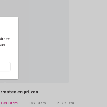
ite te
oud
rmaten en prijzen
10 x 10 cm
14 x 14 cm
21 x 21 cm