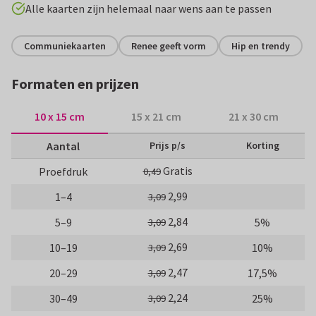
Alle kaarten zijn helemaal naar wens aan te passen
Communiekaarten
Renee geeft vorm
Hip en trendy
Formaten en prijzen
10 x 15 cm
15 x 21 cm
21 x 30 cm
Aantal
Prijs p/s
Korting
Gratis
Proefdruk
0,49
2,99
1–4
3,09
2,84
5–9
5%
3,09
2,69
10–19
10%
3,09
2,47
20–29
17,5%
3,09
2,24
30–49
25%
3,09