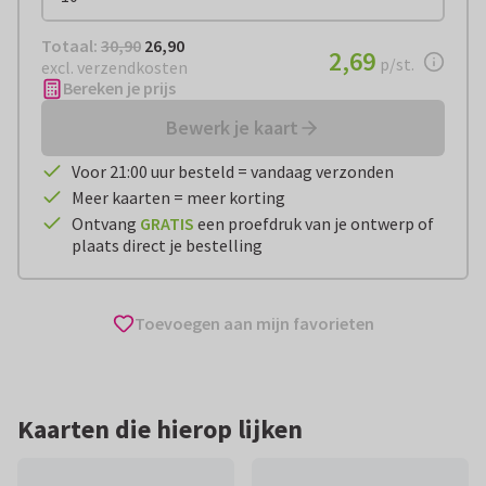
Totaal:
€ 26,90
Totaal:
30,90
26,90
€ 2,69
2,69
per stuk
p/st.
excl. verzendkosten
Bereken je prijs
Bewerk je kaart
Voor 21:00 uur besteld = vandaag verzonden
Meer kaarten = meer korting
Ontvang
GRATIS
een proefdruk van je ontwerp of
plaats direct je bestelling
Toevoegen aan mijn favorieten
Kaarten die hierop lijken