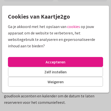
Mooie extra's bij je kaart
Cookies van Kaartje2go
Ga je akkoord met het opslaan van
cookies
op jouw
apparaat om de website te verbeteren, het
websitegebruik te analyseren en gepersonaliseerde
inhoud aan te bieden?
Accepteren
Zelf instellen
Productinformatie
Weigeren
Trendy, stijlvolle save the date botanisch waterverf met
goudlook accenten en kalender om de datum te laten
reserveren voor het communiefeest.