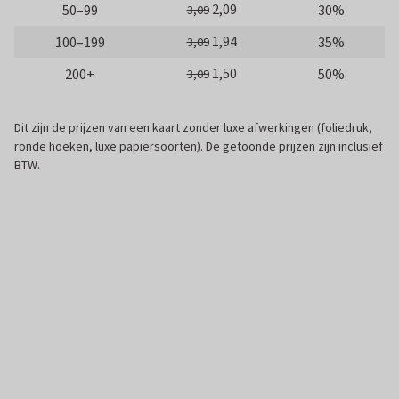
2,09
50–99
30%
3,09
1,94
100–199
35%
3,09
1,50
200+
50%
3,09
Dit zijn de prijzen van een kaart zonder luxe afwerkingen (foliedruk,
ronde hoeken, luxe papiersoorten). De getoonde prijzen zijn inclusief
BTW.