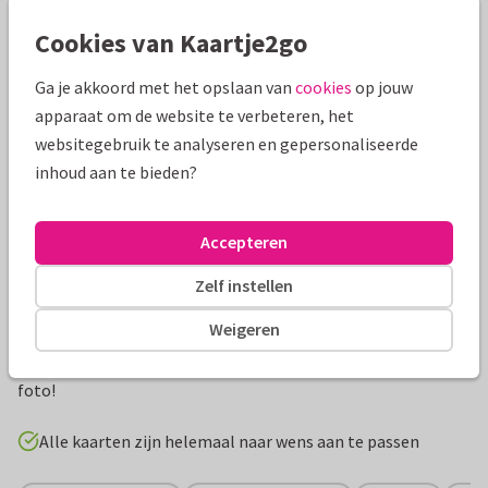
Mooie extra's bij je kaart
Cookies van Kaartje2go
Ga je akkoord met het opslaan van
cookies
op jouw
apparaat om de website te verbeteren, het
websitegebruik te analyseren en gepersonaliseerde
inhoud aan te bieden?
Accepteren
Zelf instellen
Productinformatie
Weigeren
Hippe en stijlvolle uitnodigingskaart voor een
communiefeest jongen met blauwe verf, pijltje en eigen
foto!
Alle kaarten zijn helemaal naar wens aan te passen