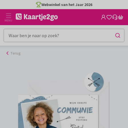
Ga
Webwinkel van het Jaar 2026
naar
de
MENU
inhoud
Terug