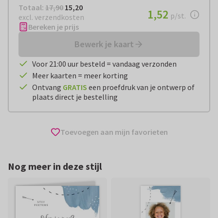
Totaal:
€ 15,20
Totaal:
17,90
15,20
€ 1,52
1,52
per stuk
p/st.
excl. verzendkosten
Bereken je prijs
Bewerk je kaart
Voor 21:00 uur besteld = vandaag verzonden
Meer kaarten = meer korting
Ontvang
GRATIS
een proefdruk van je ontwerp of
plaats direct je bestelling
Toevoegen aan mijn favorieten
Nog meer in deze stijl