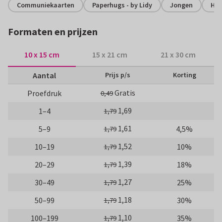
Communiekaarten
Paperhugs - by Lidy
Jongen
Hip
Formaten en prijzen
10 x 15 cm
15 x 21 cm
21 x 30 cm
Aantal
Prijs p/s
Korting
Gratis
Proefdruk
0,49
1,69
1–4
1,79
1,61
5–9
4,5%
1,79
1,52
10–19
10%
1,79
1,39
20–29
18%
1,79
1,27
30–49
25%
1,79
1,18
50–99
30%
1,79
1,10
100–199
35%
1,79