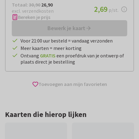
Totaal:
€ 26,90
Totaal:
30,90
26,90
€ 2,69
2,69
per stuk
p/st.
excl. verzendkosten
Bereken je prijs
Bewerk je kaart
Voor 21:00 uur besteld = vandaag verzonden
Meer kaarten = meer korting
Ontvang
GRATIS
een proefdruk van je ontwerp of
plaats direct je bestelling
Toevoegen aan mijn favorieten
Kaarten die hierop lijken