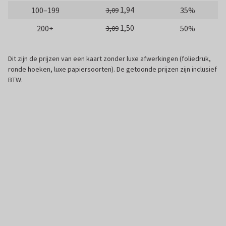
1,94
100–199
35%
3,09
1,50
200+
50%
3,09
Dit zijn de prijzen van een kaart zonder luxe afwerkingen (foliedruk,
ronde hoeken, luxe papiersoorten). De getoonde prijzen zijn inclusief
BTW.