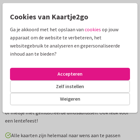
Mooie extra's bij je kaart
Cookies van Kaartje2go
Ga je akkoord met het opslaan van
cookies
op jouw
apparaat om de website te verbeteren, het
websitegebruik te analyseren en gepersonaliseerde
inhoud aan te bieden?
Accepteren
Zelf instellen
Productinformatie
Weigeren
Een vrolijk en feestelijk uitnodigingskaartje voor een jongen
of meisje met geïllustreerde dinosaurussen. Ook leuk voor
een lentefeest!
Alle kaarten zijn helemaal naar wens aan te passen