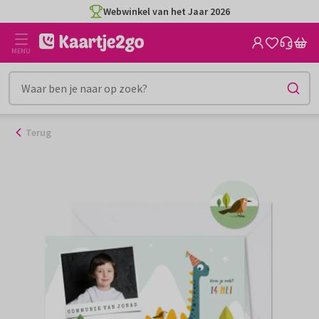
Ga
Webwinkel van het Jaar 2026
naar
de
MENU
inhoud
Terug