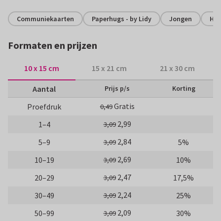
Communiekaarten
Paperhugs - by Lidy
Jongen
Hip
Formaten en prijzen
10 x 15 cm
15 x 21 cm
21 x 30 cm
Aantal
Prijs p/s
Korting
Gratis
Proefdruk
0,49
2,99
1–4
3,09
2,84
5–9
5%
3,09
2,69
10–19
10%
3,09
2,47
20–29
17,5%
3,09
2,24
30–49
25%
3,09
2,09
50–99
30%
3,09