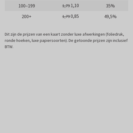
1,10
100–199
35%
1,79
0,85
200+
49,5%
1,79
Dit zijn de prijzen van een kaart zonder luxe afwerkingen (foliedruk,
ronde hoeken, luxe papiersoorten). De getoonde prijzen zijn inclusief
BTW.