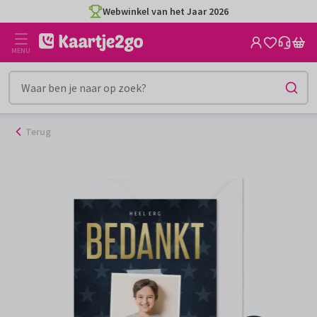
Ga
Webwinkel van het Jaar 2026
naar
de
MENU
inhoud
Terug