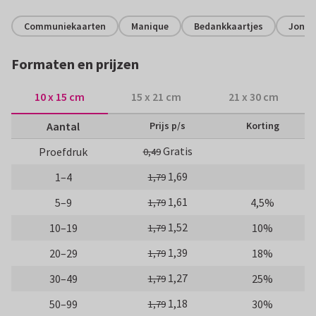
Communiekaarten
Manique
Bedankkaartjes
Jonge
Formaten en prijzen
10 x 15 cm
15 x 21 cm
21 x 30 cm
Aantal
Prijs p/s
Korting
Gratis
Proefdruk
0,49
1,69
1–4
1,79
1,61
5–9
4,5%
1,79
1,52
10–19
10%
1,79
1,39
20–29
18%
1,79
1,27
30–49
25%
1,79
1,18
50–99
30%
1,79