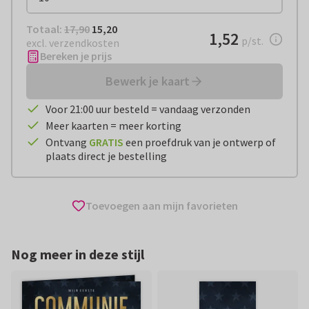
Totaal:
€ 15,20
Totaal:
17,90
15,20
€ 1,52
1,52
per stuk
p/st.
excl. verzendkosten
Bereken je prijs
Bewerk je kaart
Voor 21:00 uur besteld = vandaag verzonden
Meer kaarten = meer korting
Ontvang
GRATIS
een proefdruk van je ontwerp of
plaats direct je bestelling
Toevoegen aan mijn favorieten
Nog meer in deze stijl