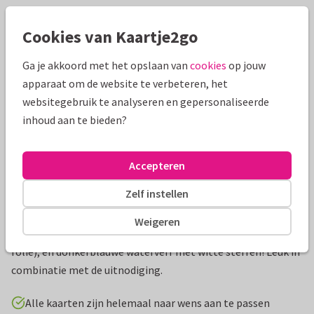
Mooie extra's bij je kaart
Cookies van Kaartje2go
Ga je akkoord met het opslaan van
cookies
op jouw
apparaat om de website te verbeteren, het
websitegebruik te analyseren en gepersonaliseerde
inhoud aan te bieden?
Accepteren
Zelf instellen
Productinformatie
Weigeren
Stoere bedankkaart met foto, een gouden 'bedankt' (geen
folie), en donkerblauwe waterverf met witte sterren! Leuk in
combinatie met de uitnodiging.
Alle kaarten zijn helemaal naar wens aan te passen