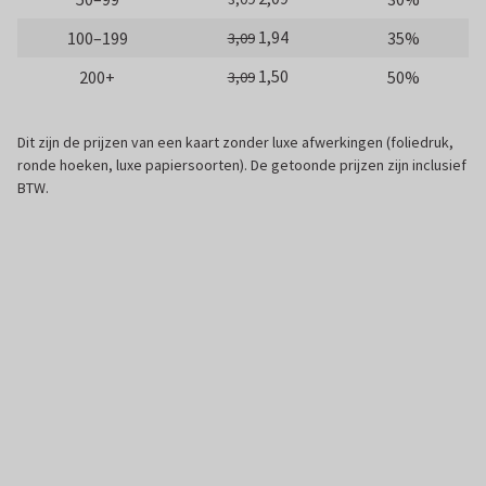
1,94
100–199
35%
3,09
1,50
200+
50%
3,09
Dit zijn de prijzen van een kaart zonder luxe afwerkingen (foliedruk,
ronde hoeken, luxe papiersoorten). De getoonde prijzen zijn inclusief
BTW.