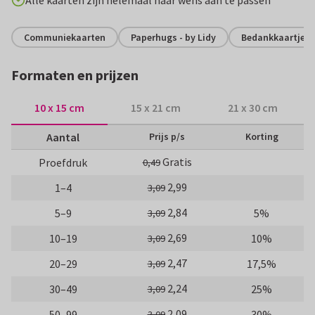
Alle kaarten zijn helemaal naar wens aan te passen
Communiekaarten
Paperhugs - by Lidy
Bedankkaartjes
Formaten en prijzen
10 x 15 cm
15 x 21 cm
21 x 30 cm
Aantal
Prijs p/s
Korting
Gratis
Proefdruk
0,49
2,99
1–4
3,09
2,84
5–9
5%
3,09
2,69
10–19
10%
3,09
2,47
20–29
17,5%
3,09
2,24
30–49
25%
3,09
2,09
50–99
30%
3,09