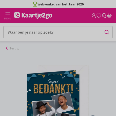
Ga
Webwinkel van het Jaar 2026
naar
de
MENU
inhoud
Terug