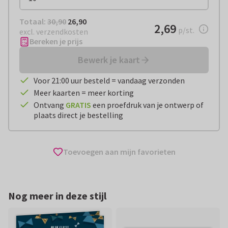
Totaal:
€ 26,90
Totaal:
30,90
26,90
€ 2,69
2,69
per stuk
p/st.
excl. verzendkosten
Bereken je prijs
Bewerk je kaart
Voor 21:00 uur besteld = vandaag verzonden
Meer kaarten = meer korting
Ontvang
GRATIS
een proefdruk van je ontwerp of
plaats direct je bestelling
Toevoegen aan mijn favorieten
Nog meer in deze stijl