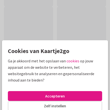
Cookies van Kaartje2go
Ga je akkoord met het opslaan van
cookies
op jouw
apparaat om de website te verbeteren, het
Productinformatie
websitegebruik te analyseren en gepersonaliseerde
inhoud aan te bieden?
Een lieve kaart om je collega, vriend, vriendin etc. een hart
onder de riem te steken met een dikke knuffel.
Accepteren
Alle kaarten zijn helemaal naar wens aan te passen
Zelf instellen