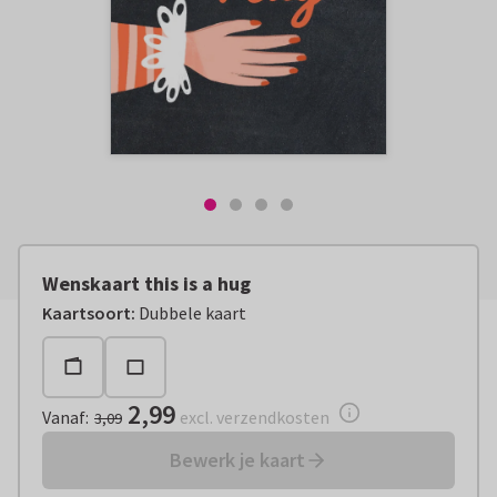
Wenskaart this is a hug
Vanaf:
€ 2,99
excl. verzendkosten
Kaartsoort
:
Dubbele kaart
2,99
Vanaf
:
excl. verzendkosten
3,09
Bewerk je kaart