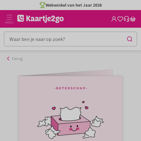
Ga
Webwinkel van het Jaar 2026
naar
de
MENU
inhoud
Terug