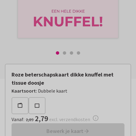
Roze beterschapskaart dikke knuffel met
tissue doosje
Vanaf:
€ 2,79
excl. verzendkosten
Kaartsoort
:
Dubbele kaart
2,79
Vanaf
:
excl. verzendkosten
2,89
Bewerk je kaart