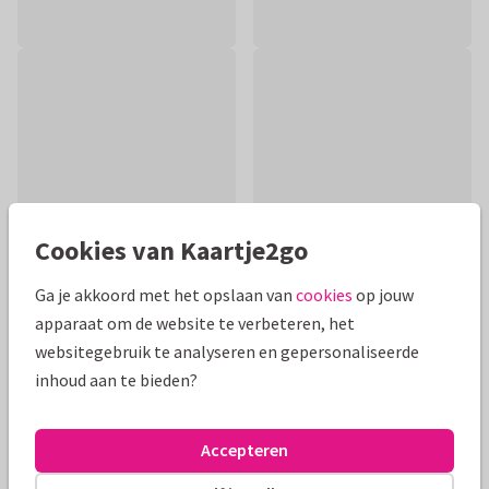
Cookies van Kaartje2go
Ga je akkoord met het opslaan van
cookies
op jouw
apparaat om de website te verbeteren, het
Productinformatie
websitegebruik te analyseren en gepersonaliseerde
inhoud aan te bieden?
Een lief roze kaartje om iemand met griep, verkoudheid of
corona beterschap te wensen. Met een grappige illustratie
van een tissue doos met gezichtje.
Accepteren