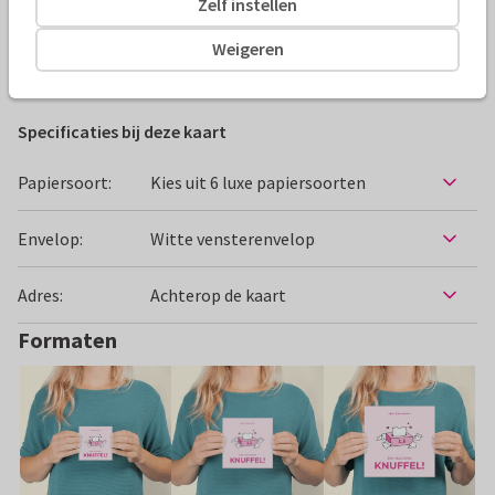
Zelf instellen
Alle kaarten zijn helemaal naar wens aan te passen
Weigeren
Beterschapskaarten
Rosemarijn
Vrouw
Humor
Specificaties bij deze kaart
Papiersoort:
Kies uit 6 luxe papiersoorten
Envelop:
Witte vensterenvelop
Adres:
Achterop de kaart
Formaten