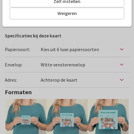
Zelf instellen
Alle kaarten zijn helemaal naar wens aan te passen
Weigeren
Beterschapskaarten
Hans Elsenburg
Man
Opkikker
Specificaties bij deze kaart
Papiersoort:
Kies uit 6 luxe papiersoorten
Envelop:
Witte vensterenvelop
Adres:
Achterop de kaart
Formaten