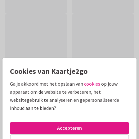
Cookies van Kaartje2go
Ga je akkoord met het opslaan van
cookies
op jouw
apparaat om de website te verbeteren, het
Productinformatie
websitegebruik te analyseren en gepersonaliseerde
inhoud aan te bieden?
Grappige beterschapskaart met patiënt, dokters en
verplegend personeel. We zien een pleister. Alle teksten en
de achtergrond kan je aanpassen.
Accepteren