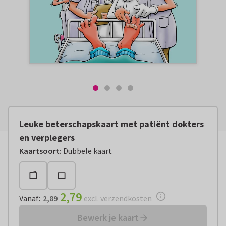
Leuke beterschapskaart met patiënt dokters
en verplegers
Vanaf:
€ 2,79
excl. verzendkosten
Kaartsoort
:
Dubbele kaart
2,79
Vanaf
:
2,89
excl. verzendkosten
Bewerk je kaart