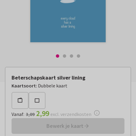
Beterschapskaart silver lining
Vanaf:
€ 2,99
excl. verzendkosten
Kaartsoort
:
Dubbele kaart
2,99
Vanaf
:
3,09
excl. verzendkosten
Bewerk je kaart