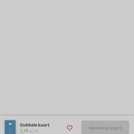
Dubbele kaart
Bewerk je kaart
€ 2,99
p/st.
2,99
p/st.