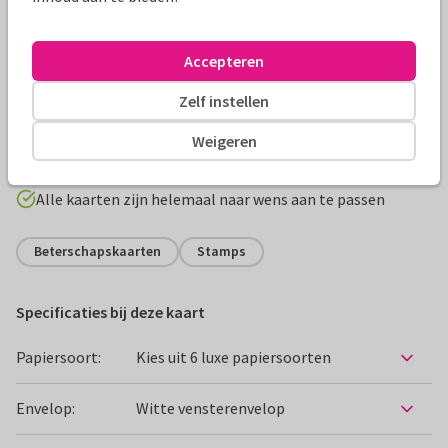
Accepteren
Productinformatie
Elke wolk heeft een zilver randje. Elke tegenslag op termijn
Zelf instellen
een positief puntje. Hopelijk ook jouw traject! Wens iemand
Weigeren
een 'zilver randje' toe.
Alle kaarten zijn helemaal naar wens aan te passen
Beterschapskaarten
Stamps
Specificaties bij deze kaart
Papiersoort:
Kies uit 6 luxe papiersoorten
Envelop:
Witte vensterenvelop