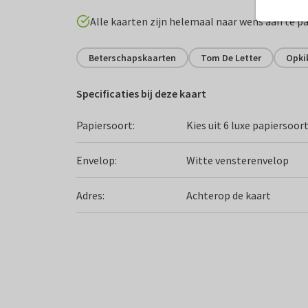
Alle kaarten zijn helemaal naar wens aan te p
Beterschapskaarten
Tom De Letter
Opki
Specificaties bij deze kaart
Papiersoort:
Kies uit 6 luxe papiersoor
Envelop:
Witte vensterenvelop
Adres:
Achterop de kaart