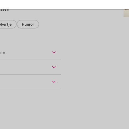
assen
kkertje
Humor
ten