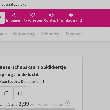
neutraal gedrukt
Inloggen
Favorieten
Contact
Winkelmand
aus
Verjaardag
Geboorte
Trouwen
Beterschapskaart opkikkertje
springt in de lucht
Vanaf:
€ 2,99
excl. verzendkosten
Kaartsoort
:
Dubbele kaart
2,99
Vanaf
:
excl. verzendkosten
3,09