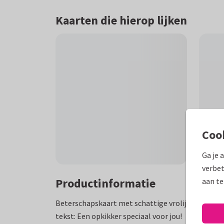
Kaarten die hierop lijken
Coo
Ga je 
verbet
Productinformatie
aan te
Beterschapskaart met schattige vrolijke kikker di
tekst: Een opkikker speciaal voor jou!