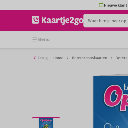
Ga
Nieuwe klant 
naar
de
inhoud
Menu
Terug
Home
Beterschapskaarten
Betersc