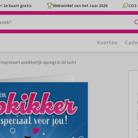
= 1e kaart gratis
Webwinkel van het Jaar 2026
CO2-
Kaarten
Cade
hapskaart opkikkertje springt in de lucht