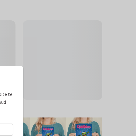
ite te
oud
ormaten