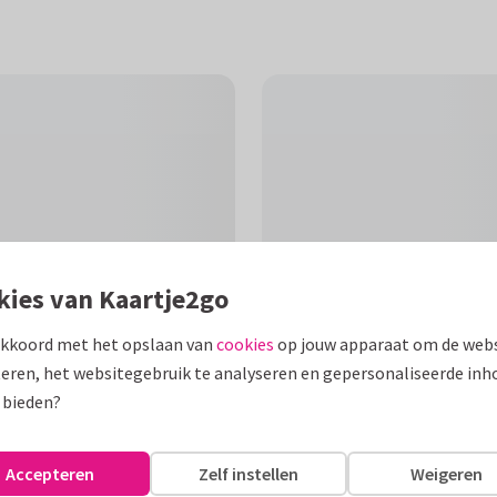
kies van Kaartje2go
akkoord met het opslaan van
cookies
op jouw apparaat om de webs
eren, het websitegebruik te analyseren en gepersonaliseerde inh
F
 bieden?
e in de lucht springt met de
Accepteren
Zelf instellen
Weigeren