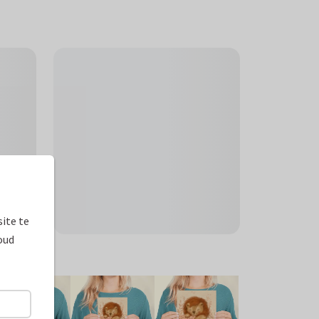
ite te
oud
ormaten