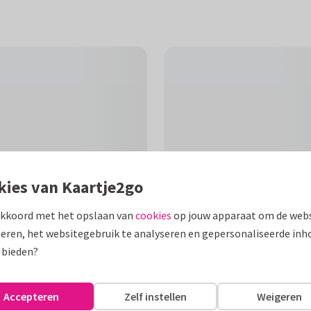
kies van Kaartje2go
akkoord met het opslaan van
cookies
op jouw apparaat om de webs
eren, het websitegebruik te analyseren en gepersonaliseerde inh
F
 bieden?
ed ligt met bloemetjes en een
Accepteren
Zelf instellen
Weigeren