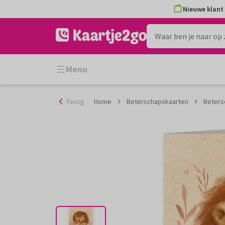
Ga
Nieuwe klant 
naar
de
inhoud
Menu
Terug
Home
Beterschapskaarten
Betersc