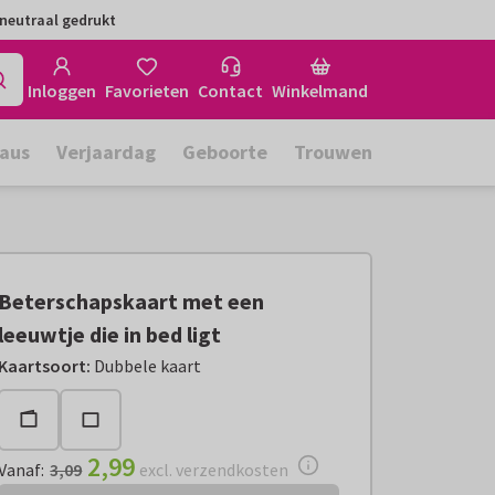
neutraal gedrukt
Inloggen
Favorieten
Contact
Winkelmand
aus
Verjaardag
Geboorte
Trouwen
Beterschapskaart met een
leeuwtje die in bed ligt
Vanaf:
€ 2,99
excl. verzendkosten
Kaartsoort
:
Dubbele kaart
2,99
Vanaf
:
3,09
excl. verzendkosten