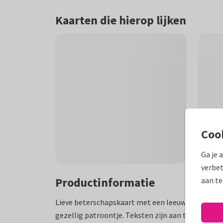
Kaarten die hierop lijken
Coo
Ga je 
verbet
Productinformatie
aan te
Lieve beterschapskaart met een leeuwtje die in b
gezellig patroontje. Teksten zijn aan te passen.