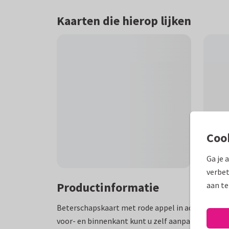
Kaarten die hierop lijken
Coo
Ga je 
verbet
Productinformatie
aan te
Beterschapskaart met rode appel in aquarel op w
voor- en binnenkant kunt u zelf aanpassen.