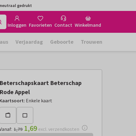
neutraal gedrukt
Inloggen
Favorieten
Contact
Winkelmand
aus
Verjaardag
Geboorte
Trouwen
Beterschapskaart Beterschap
Rode Appel
Vanaf:
€ 1,69
excl. verzendkosten
Kaartsoort
:
Enkele kaart
1,69
Vanaf
:
1,79
excl. verzendkosten