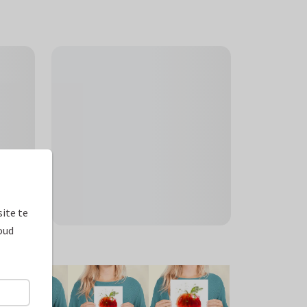
ite te
oud
ormaten