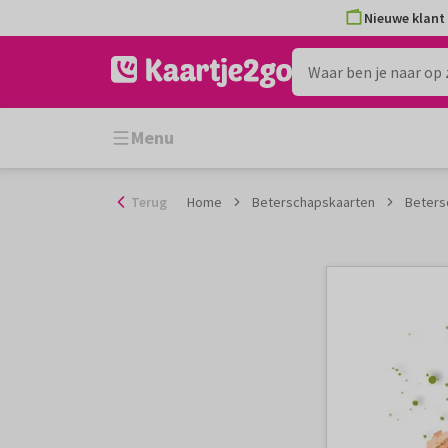
Ga
Nieuwe klant 
naar
de
inhoud
Menu
Terug
Home
Beterschapskaarten
Beters