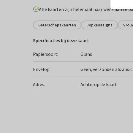
Alle kaarten zijn helemaal naar wens aan te p
Beterschapskaarten
JopkeDesigns
Vrou
Specificaties bij deze kaart
Papiersoort:
Glans
Envelop:
Geen, verzonden als ansi
Adres:
Achterop de kaart