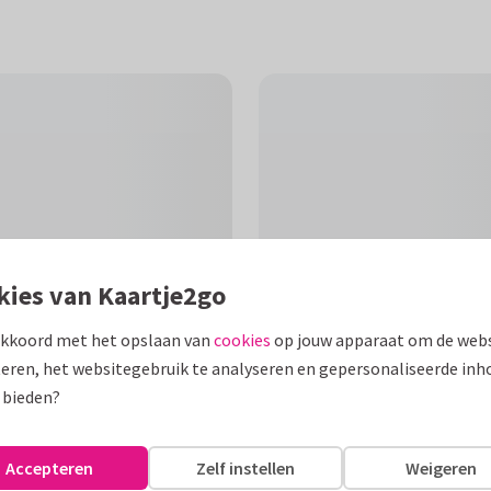
kies van Kaartje2go
akkoord met het opslaan van
cookies
op jouw apparaat om de webs
eren, het websitegebruik te analyseren en gepersonaliseerde inh
F
 bieden?
itte achtergrond. De tekst op
Accepteren
Zelf instellen
Weigeren