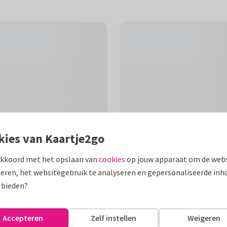
kies van Kaartje2go
akkoord met het opslaan van
cookies
op jouw apparaat om de webs
F
eren, het websitegebruik te analyseren en gepersonaliseerde inh
 bieden?
et vlinders en bijen,
Accepteren
Zelf instellen
Weigeren