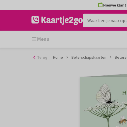
Ga
Nieuwe klant 
naar
de
inhoud
Menu
Terug
Home
Beterschapskaarten
Beters