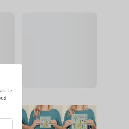
ite te
ormaten
oud