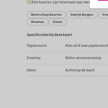
Alle kaarten zijn helemaal naar wens aan te p
Beterschapskaarten
Geertje Burgers
Vro
Bloemen
Dieren
Specificaties bij deze kaart
Papiersoort:
Kies uit 6 luxe papiersoor
Envelop:
Witte vensterenvelop
Adres:
Achterop de kaart