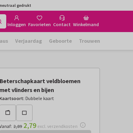
neutraal gedrukt
Inloggen
Favorieten
Contact
Winkelmand
aus
Verjaardag
Geboorte
Trouwen
Beterschapkaart veldbloemen
met vlinders en bijen
Vanaf:
€ 2,79
excl. verzendkosten
Kaartsoort
:
Dubbele kaart
2,79
Vanaf
:
2,89
excl. verzendkosten