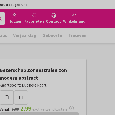
neutraal gedrukt
Inloggen
Favorieten
Contact
Winkelmand
aus
Verjaardag
Geboorte
Trouwen
Beterschap zonnestralen zon
modern abstract
Vanaf:
€ 2,99
excl. verzendkosten
Kaartsoort
:
Dubbele kaart
2,99
Vanaf
:
3,09
excl. verzendkosten