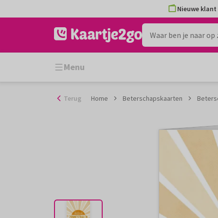
Ga
Nieuwe klant 
naar
de
inhoud
Menu
Terug
Home
Beterschapskaarten
Beters