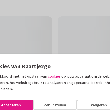
kies van Kaartje2go
akkoord met het opslaan van
cookies
op jouw apparaat om de webs
eren, het websitegebruik te analyseren en gepersonaliseerde inh
F
 bieden?
ke vormen. Met aanpasbare
Accepteren
Zelf instellen
Weigeren