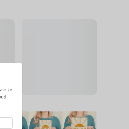
ite te
oud
ormaten