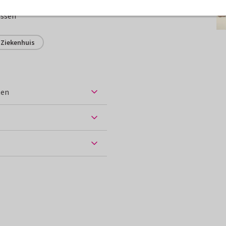
assen
Ziekenhuis
ten