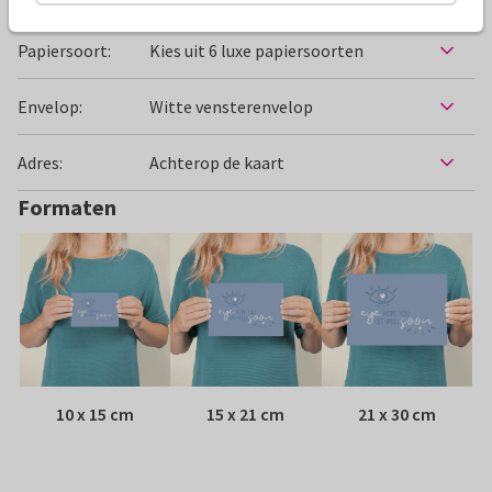
Specificaties bij deze kaart
Papiersoort:
Kies uit 6 luxe papiersoorten
Envelop:
Witte vensterenvelop
Adres:
Achterop de kaart
Formaten
10 x 15 cm
15 x 21 cm
21 x 30 cm