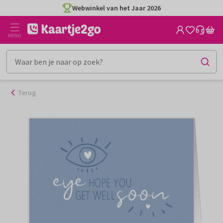
Ga
Webwinkel van het Jaar 2026
naar
de
MENU
inhoud
Terug