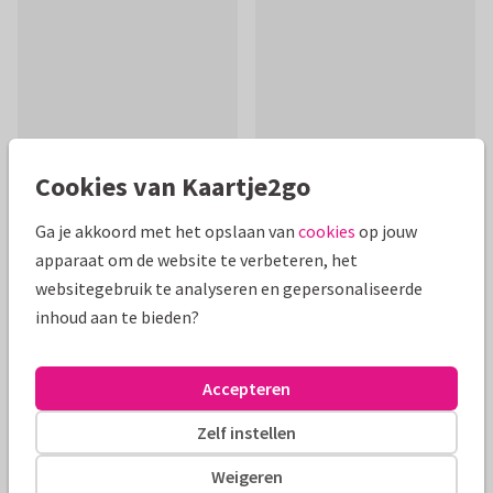
Cookies van Kaartje2go
Ga je akkoord met het opslaan van
cookies
op jouw
Productinformatie
apparaat om de website te verbeteren, het
Kaart met een leuke woordgrap voor de zieke! Mooie
websitegebruik te analyseren en gepersonaliseerde
typografie met getekend oog op papierlook achtergrond.
inhoud aan te bieden?
Alle kaarten zijn helemaal naar wens aan te passen
Accepteren
Beterschapskaarten
Els Lucker Design
Ziekenhuis
Zelf instellen
Weigeren