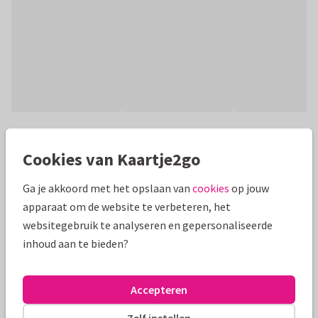
Productinformatie
Cookies van Kaartje2go
Bedank je juffrouw voor dit schooljaar met dit leuke kaartje
met een foto en een luipaardje op een fiets! Met ruimte voor
Ga je akkoord met het opslaan van
cookies
op jouw
een foto.
apparaat om de website te verbeteren, het
websitegebruik te analyseren en gepersonaliseerde
Alle kaarten zijn helemaal naar wens aan te passen
inhoud aan te bieden?
Bedankkaartjes
Manique
Juf of meester
Accepteren
Formaten en prijzen
Zelf instellen