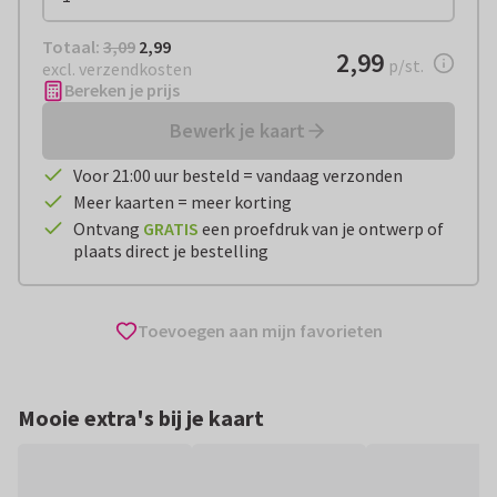
Totaal:
€ 2,99
Totaal:
3,09
2,99
€ 2,99
2,99
per stuk
p/st.
excl. verzendkosten
Bereken je prijs
Bewerk je kaart
Voor 21:00 uur besteld = vandaag verzonden
Meer kaarten = meer korting
Ontvang
GRATIS
een proefdruk van je ontwerp of
plaats direct je bestelling
Toevoegen aan mijn favorieten
Mooie extra's bij je kaart