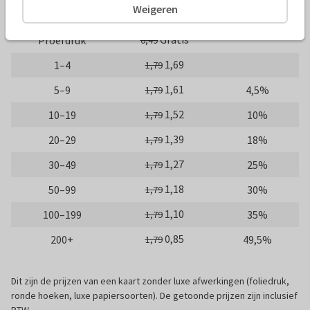
Weigeren
Aantal
Prijs p/s
Korting
Gratis
Proefdruk
0,49
1,69
1–4
1,79
1,61
5–9
4,5%
1,79
1,52
10–19
10%
1,79
1,39
20–29
18%
1,79
1,27
30–49
25%
1,79
1,18
50–99
30%
1,79
1,10
100–199
35%
1,79
0,85
200+
49,5%
1,79
Dit zijn de prijzen van een kaart zonder luxe afwerkingen (foliedruk,
ronde hoeken, luxe papiersoorten). De getoonde prijzen zijn inclusief