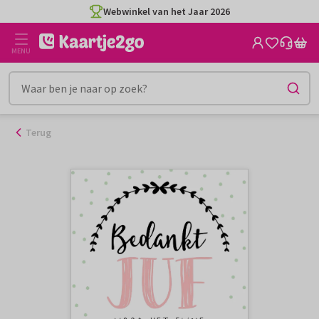
Ga
Webwinkel van het Jaar 2026
naar
de
MENU
inhoud
Terug