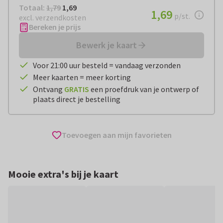
Totaal:
€ 1,69
Totaal:
1,79
1,69
€ 1,69
1,69
per stuk
p/st.
excl. verzendkosten
Bereken je prijs
Bewerk je kaart
Voor 21:00 uur besteld = vandaag verzonden
Meer kaarten = meer korting
Ontvang
GRATIS
een proefdruk van je ontwerp of
plaats direct je bestelling
Toevoegen aan mijn favorieten
Mooie extra's bij je kaart