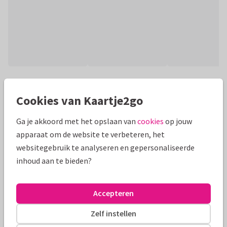
Productinformatie
Cookies van Kaartje2go
Zwart wit kaartje om te sturen als bedankkaartje naar een
juf.
Ga je akkoord met het opslaan van
cookies
op jouw
apparaat om de website te verbeteren, het
Alle kaarten zijn helemaal naar wens aan te passen
websitegebruik te analyseren en gepersonaliseerde
inhoud aan te bieden?
Bedankkaartjes
Wilma Wolf-Potkamp
Juf of meester
Formaten en prijzen
Accepteren
Zelf instellen
10 x 15 cm
15 x 21 cm
21 x 30 cm