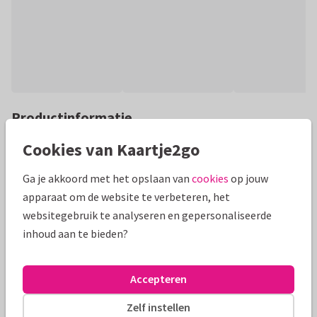
Productinformatie
Een lief bedankkaartje om bijvoorbeeld je juf te bedanken
Cookies van Kaartje2go
met een illustratie van een envelop met bloemen. Plaats
Ga je akkoord met het opslaan van
cookies
op jouw
binnen je persoonlijke boodschap!
apparaat om de website te verbeteren, het
Alle kaarten zijn helemaal naar wens aan te passen
websitegebruik te analyseren en gepersonaliseerde
inhoud aan te bieden?
Bedankkaartjes
Manique
Juf of meester
Accepteren
Formaten en prijzen
Zelf instellen