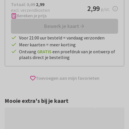
Totaal:
€ 2,99
Totaal:
3,09
2,99
€ 2,99
2,99
per stuk
p/st.
excl. verzendkosten
Bereken je prijs
Bewerk je kaart
Voor 21:00 uur besteld = vandaag verzonden
Meer kaarten = meer korting
Ontvang
GRATIS
een proefdruk van je ontwerp of
plaats direct je bestelling
Toevoegen aan mijn favorieten
Mooie extra's bij je kaart