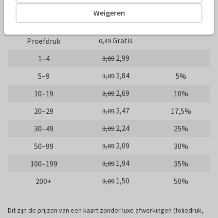
10 x 15 cm
15 x 21 cm
21 x 30 cm
Weigeren
Aantal
Prijs p/s
Korting
Gratis
Proefdruk
0,49
2,99
1–4
3,09
2,84
5–9
5%
3,09
2,69
10–19
10%
3,09
2,47
20–29
17,5%
3,09
2,24
30–49
25%
3,09
2,09
50–99
30%
3,09
1,94
100–199
35%
3,09
1,50
200+
50%
3,09
Dit zijn de prijzen van een kaart zonder luxe afwerkingen (foliedruk,