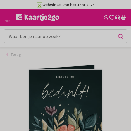
Ga
Webwinkel van het Jaar 2026
naar
de
MENU
inhoud
Terug