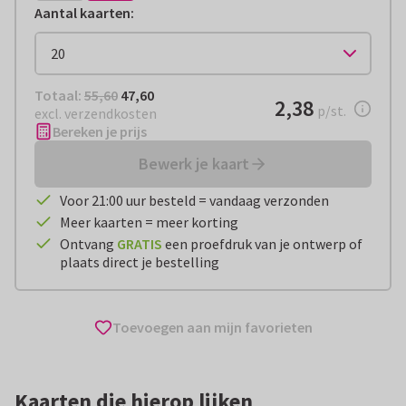
Aantal kaarten
:
Totaal:
€ 47,60
Totaal:
55,60
47,60
€ 2,38
2,38
per stuk
p/st.
excl. verzendkosten
Bereken je prijs
Bewerk je kaart
Voor 21:00 uur besteld = vandaag verzonden
Meer kaarten = meer korting
Ontvang
GRATIS
een proefdruk van je ontwerp of
plaats direct je bestelling
Toevoegen aan mijn favorieten
Kaarten die hierop lijken