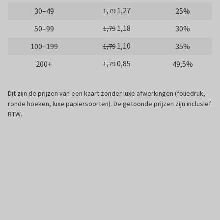
1,27
30–49
25%
1,79
1,18
50–99
30%
1,79
1,10
100–199
35%
1,79
0,85
200+
49,5%
1,79
Dit zijn de prijzen van een kaart zonder luxe afwerkingen (foliedruk,
ronde hoeken, luxe papiersoorten). De getoonde prijzen zijn inclusief
BTW.