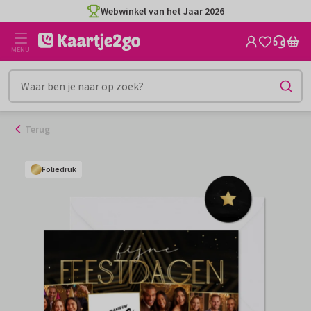
Ga
Webwinkel van het Jaar 2026
naar
de
MENU
inhoud
Terug
Foliedruk
Foliedruk
Foliedruk