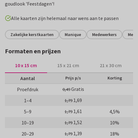
goudlook 'Feestdagen'!
Alle kaarten zijn helemaal naar wens aan te passen
Zakelijke kerstkaarten
Manique
Medewerkers
Met 
Formaten en prijzen
10 x 15 cm
15 x 21 cm
21 x 30 cm
Aantal
Prijs p/s
Korting
Gratis
Proefdruk
0,49
1,69
1–4
1,79
1,61
5–9
4,5%
1,79
1,52
10–19
10%
1,79
1,39
20–29
18%
1,79