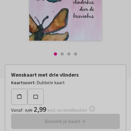
Wenskaart met drie vlinders
Vanaf:
€ 2,99
excl. verzendkosten
Kaartsoort
:
Dubbele kaart
2,99
Vanaf
:
excl. verzendkosten
3,09
Bewerk je kaart