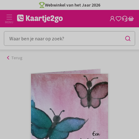
Ga
Webwinkel van het Jaar 2026
naar
de
MENU
inhoud
Terug