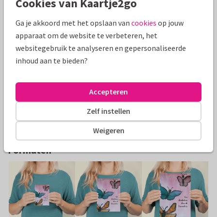
Cookies van Kaartje2go
Alle kaarten zijn helemaal naar wens aan te passen
Ga je akkoord met het opslaan van
cookies
op jouw
Wenskaarten
Stichting Focus
Dieren
Ik denk aan j
apparaat om de website te verbeteren, het
websitegebruik te analyseren en gepersonaliseerde
Specificaties bij deze kaart
inhoud aan te bieden?
Papiersoort:
Kies uit 6 luxe papiersoorten
Accepteren
Envelop:
Witte vensterenvelop
Zelf instellen
Adres:
Achterop de kaart
Weigeren
Formaten