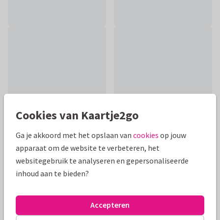
Cookies van Kaartje2go
Ga je akkoord met het opslaan van
cookies
op jouw
apparaat om de website te verbeteren, het
Productinformatie
websitegebruik te analyseren en gepersonaliseerde
inhoud aan te bieden?
Een vrolijk geïllustreerde kaart om te sturen naar iemand die
voor jou een echte super woman is! Leuk voor oma, moeder,
dochter, zus of vriendin.
Accepteren