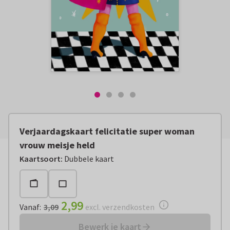
Verjaardagskaart felicitatie super woman
vrouw meisje held
Vanaf:
€ 2,99
excl. verzendkosten
Kaartsoort
:
Dubbele kaart
2,99
Vanaf
:
3,09
excl. verzendkosten
Bewerk je kaart