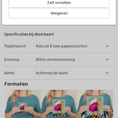
Zelf instellen
Alle kaarten zijn helemaal naar wens aan te passen
Weigeren
Verjaardagskaarten
Aniet Illustration
Hip en trendy
Specificaties bij deze kaart
Papiersoort:
Kies uit 6 luxe papiersoorten
Envelop:
Witte vensterenvelop
Adres:
Achterop de kaart
Formaten