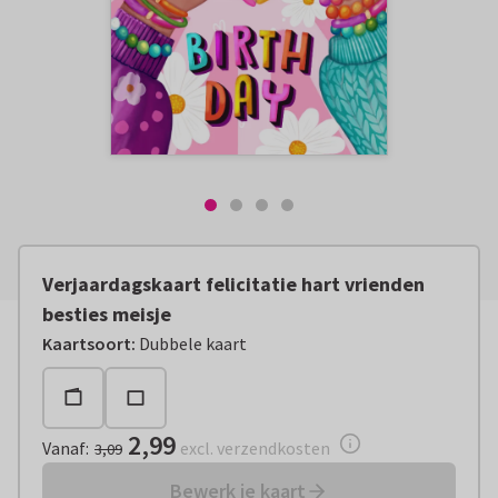
Verjaardagskaart felicitatie hart vrienden
besties meisje
Vanaf:
€ 2,99
excl. verzendkosten
Kaartsoort
:
Dubbele kaart
2,99
Vanaf
:
excl. verzendkosten
3,09
Bewerk je kaart