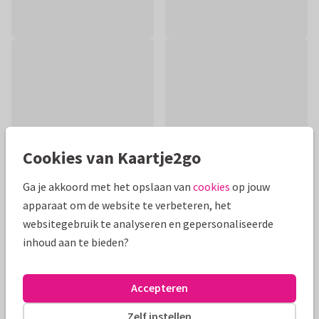
Cookies van Kaartje2go
Ga je akkoord met het opslaan van
cookies
op jouw
apparaat om de website te verbeteren, het
websitegebruik te analyseren en gepersonaliseerde
Productinformatie
inhoud aan te bieden?
Een moderne, lieve, kleurrijke kaart voor een meisje of vrouw.
Met een leuke illustratie van 2 handen die een hart maken.
Accepteren
Alle kaarten zijn helemaal naar wens aan te passen
Zelf instellen