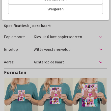
Weigeren
Verjaardagskaarten
Aniet Illustration
Vriendin
Do
Specificaties bij deze kaart
Papiersoort:
Kies uit 6 luxe papiersoorten
Envelop:
Witte vensterenvelop
Adres:
Achterop de kaart
Formaten