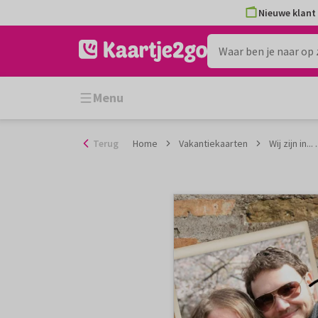
Ga
Nieuwe klant 
naar
de
inhoud
Menu
Terug
Home
Vakantiekaarten
Wij zijn in...