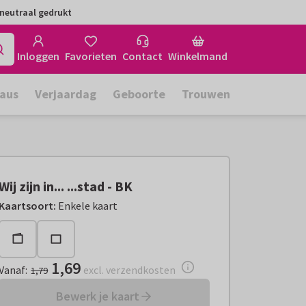
neutraal gedrukt
Inloggen
Favorieten
Contact
Winkelmand
aus
Verjaardag
Geboorte
Trouwen
Wij zijn in... ...stad - BK
Vanaf:
€ 1,69
excl. verzendkosten
Kaartsoort
:
Enkele kaart
1,69
Vanaf
:
excl. verzendkosten
1,79
Bewerk je kaart