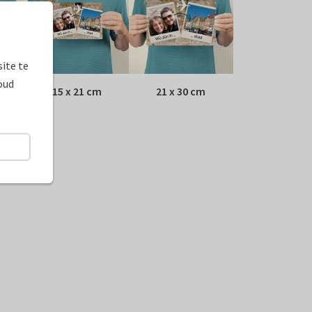
ite te
oud
15 x 21 cm
21 x 30 cm