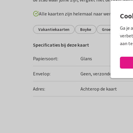
Alle kaarten zijn helemaal naar wens aan te p
Coo
Ga je 
Vakantiekaarten
Boyke
Groeten uit...
verbet
aan te
Specificaties bij deze kaart
Papiersoort:
Glans
Envelop:
Geen, verzonden als ansi
Adres:
Achterop de kaart