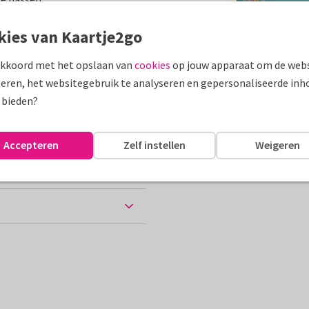
assen
kies van Kaartje2go
akkoord met het opslaan van
cookies
op jouw apparaat om de webs
eren, het websitegebruik te analyseren en gepersonaliseerde inh
10 x 15 cm
 bieden?
Accepteren
Zelf instellen
Weigeren
chtkaart