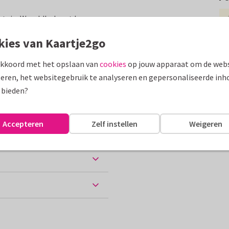
gtuig. Wereldbol met losse
l plezier ermee.
kies van Kaartje2go
assen
akkoord met het opslaan van
cookies
op jouw apparaat om de webs
eren, het websitegebruik te analyseren en gepersonaliseerde inh
 bieden?
Accepteren
Zelf instellen
Weigeren
ten