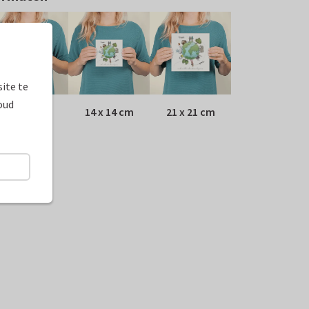
ite te
oud
10 x 10 cm
14 x 14 cm
21 x 21 cm