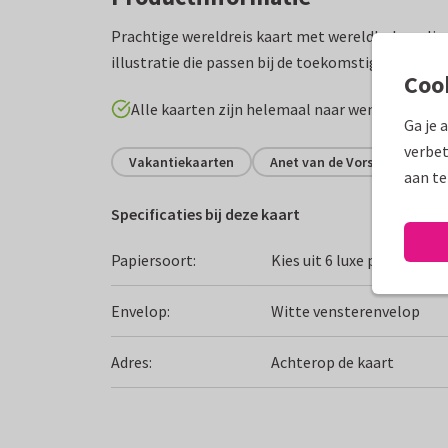
Prachtige wereldreis kaart met wereldbol en vlie
illustratie die passen bij de toekomstige reis. Vee
Coo
Alle kaarten zijn helemaal naar wens aan te p
Ga je 
verbet
Vakantiekaarten
Anet van de Vorst
aan te
Specificaties bij deze kaart
Papiersoort:
Kies uit 6 luxe papiersoor
Envelop:
Witte vensterenvelop
Adres:
Achterop de kaart