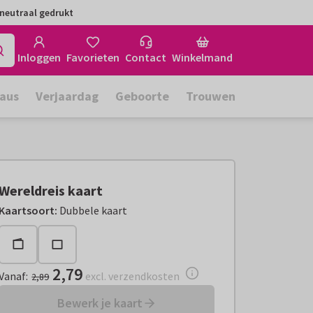
neutraal gedrukt
Inloggen
Favorieten
Contact
Winkelmand
aus
Verjaardag
Geboorte
Trouwen
Wereldreis kaart
Vanaf:
€ 2,79
excl. verzendkosten
Kaartsoort
:
Dubbele kaart
2,79
Vanaf
:
excl. verzendkosten
2,89
Bewerk je kaart