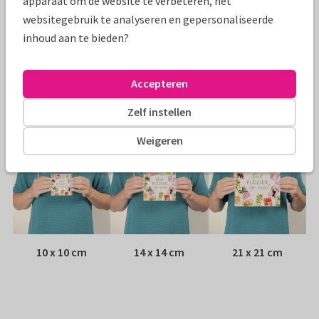
apparaat om de website te verbeteren, het
Papiersoort:
Kies uit 6 luxe papiersoorten
websitegebruik te analyseren en gepersonaliseerde
inhoud aan te bieden?
Envelop:
Witte vensterenvelop
Accepteren
Adres:
Achterop de kaart
Zelf instellen
Formaten
Weigeren
10 x 10 cm
14 x 14 cm
21 x 21 cm