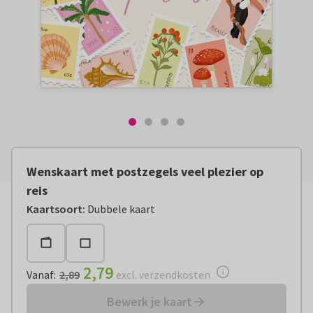
Wenskaart met postzegels veel plezier op
reis
Vanaf:
€ 2,79
excl. verzendkosten
Kaartsoort
:
Dubbele kaart
2,79
Vanaf
:
2,89
excl. verzendkosten
Bewerk je kaart