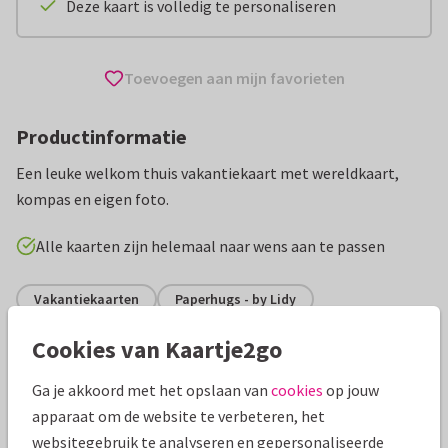
Deze kaart is volledig te personaliseren
Toevoegen aan mijn favorieten
Productinformatie
Een leuke welkom thuis vakantiekaart met wereldkaart,
kompas en eigen foto.
Alle kaarten zijn helemaal naar wens aan te passen
Vakantiekaarten
Paperhugs - by Lidy
Cookies van Kaartje2go
Specificaties bij deze kaart
Ga je akkoord met het opslaan van
cookies
op jouw
Papiersoort:
Kies uit 6 luxe papiersoorten
apparaat om de website te verbeteren, het
websitegebruik te analyseren en gepersonaliseerde