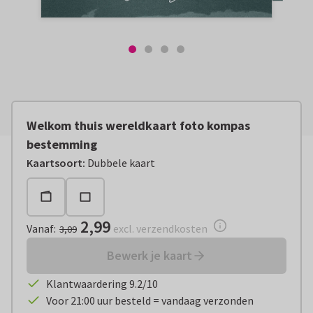
Welkom thuis wereldkaart foto kompas
bestemming
Vanaf:
€ 2,99
excl. verzendkosten
Kaartsoort
:
Dubbele kaart
2,99
Vanaf
:
excl. verzendkosten
3,09
Bewerk je kaart
Klantwaardering 9.2/10
Voor 21:00 uur besteld = vandaag verzonden