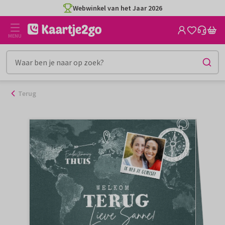
Ga
Webwinkel van het Jaar 2026
naar
de
MENU
inhoud
Terug