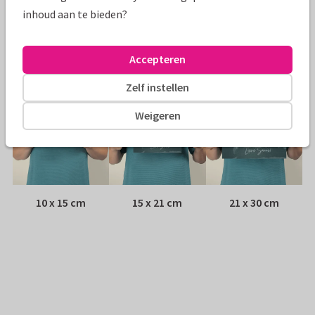
Envelop:
Witte vensterenvelop
inhoud aan te bieden?
Adres:
Achterop de kaart
Accepteren
Formaten
Zelf instellen
Weigeren
10 x 15 cm
15 x 21 cm
21 x 30 cm