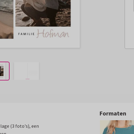
Formaten
lage (3 foto's), een
men.