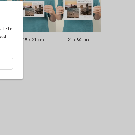
ite te
oud
15 x 21 cm
21 x 30 cm