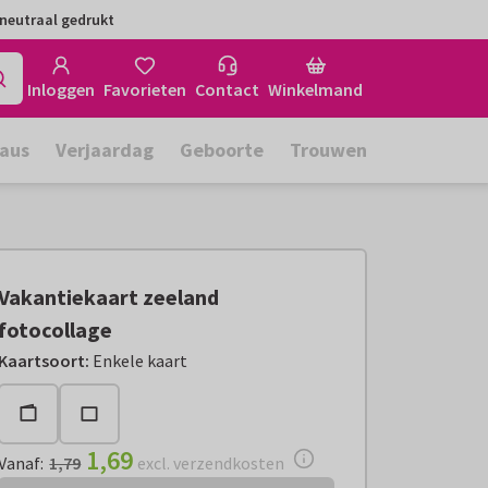
neutraal gedrukt
Inloggen
Favorieten
Contact
Winkelmand
aus
Verjaardag
Geboorte
Trouwen
Vakantiekaart zeeland
fotocollage
Vanaf:
€ 1,69
excl. verzendkosten
Kaartsoort
:
Enkele kaart
1,69
Vanaf
:
1,79
excl. verzendkosten