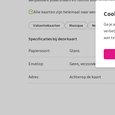
Alle kaarten zijn helemaal naar wens aan te p
Coo
Ga je 
Vakantiekaarten
Manique
Nederland
verbet
aan te
Specificaties bij deze kaart
Papiersoort:
Glans
Envelop:
Geen, verzonden als ansi
Adres:
Achterop de kaart