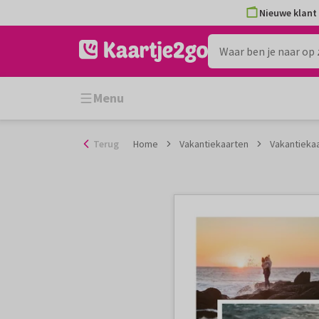
Ga
Nieuwe klant 
naar
de
inhoud
Menu
Terug
Home
Vakantiekaarten
Vakantiekaa