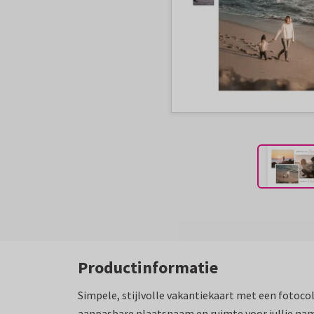
Productinformatie
Simpele, stijlvolle vakantiekaart met een fotocol
aanpasbare plaatsnaam en ruimte voor jullie na