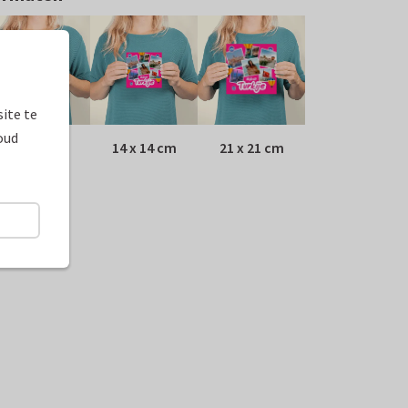
ite te
oud
10 x 10 cm
14 x 14 cm
21 x 21 cm