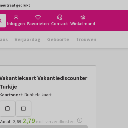
neutraal gedrukt
Inloggen
Favorieten
Contact
Winkelmand
aus
Verjaardag
Geboorte
Trouwen
Vakantiekaart Vakantiediscounter
Turkije
Vanaf:
€ 2,79
excl. verzendkosten
Kaartsoort
:
Dubbele kaart
2,79
Vanaf
:
2,89
excl. verzendkosten