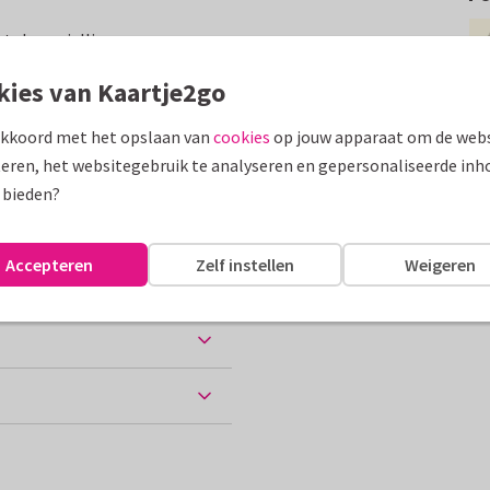
to's van jullie
n.
kies van Kaartje2go
assen
akkoord met het opslaan van
cookies
op jouw apparaat om de webs
eren, het websitegebruik te analyseren en gepersonaliseerde inh
eten uit...
 bieden?
Accepteren
Zelf instellen
Weigeren
ten