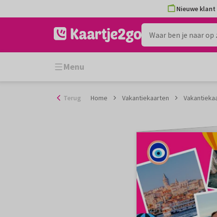
Ga
Nieuwe klant 
naar
de
inhoud
Menu
Terug
Home
Vakantiekaarten
Vakantiekaa