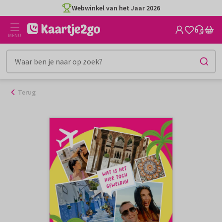
Ga
Webwinkel van het Jaar 2026
naar
de
MENU
inhoud
Terug