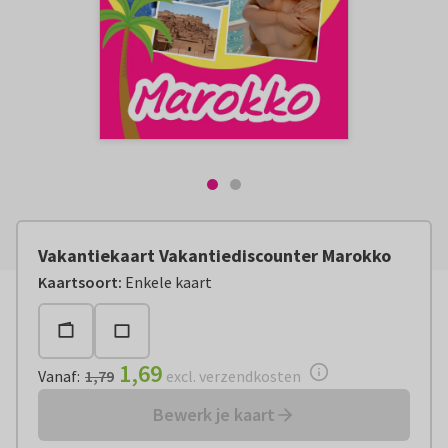
Vakantiekaart Vakantiediscounter Marokko
Vanaf:
€ 1,69
excl. verzendkosten
Kaartsoort
:
Enkele kaart
1,69
Vanaf
:
1,79
excl. verzendkosten
Bewerk je kaart