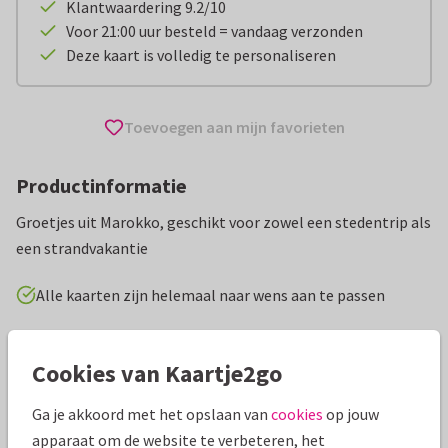
Klantwaardering 9.2/10
Voor 21:00 uur besteld = vandaag verzonden
Deze kaart is volledig te personaliseren
Toevoegen aan mijn favorieten
Productinformatie
Groetjes uit Marokko, geschikt voor zowel een stedentrip als
een strandvakantie
Alle kaarten zijn helemaal naar wens aan te passen
Vakantiekaarten
Vakantiediscounter
Groeten uit...
Cookies van Kaartje2go
Specificaties bij deze kaart
Ga je akkoord met het opslaan van
cookies
op jouw
apparaat om de website te verbeteren, het