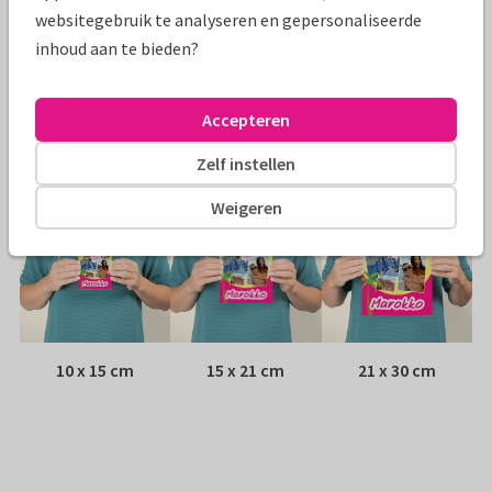
Papiersoort:
Glans
websitegebruik te analyseren en gepersonaliseerde
inhoud aan te bieden?
Envelop:
Geen, verzonden als ansichtkaart
Adres:
Achterop de kaart
Accepteren
Formaten
Zelf instellen
Weigeren
10 x 15 cm
15 x 21 cm
21 x 30 cm