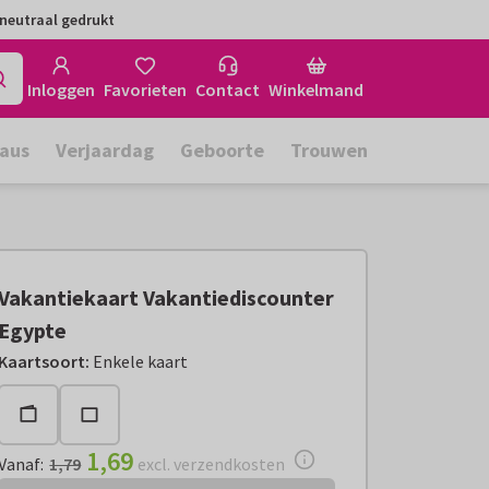
neutraal gedrukt
Inloggen
Favorieten
Contact
Winkelmand
aus
Verjaardag
Geboorte
Trouwen
Vakantiekaart Vakantiediscounter
Egypte
Vanaf:
€ 1,69
excl. verzendkosten
Kaartsoort
:
Enkele kaart
1,69
Vanaf
:
1,79
excl. verzendkosten