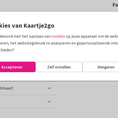
F
 collage kaart met 6 foto's,
o te vervangen.
kies van Kaartje2go
assen
akkoord met het opslaan van
cookies
op jouw apparaat om de webs
eren, het websitegebruik te analyseren en gepersonaliseerde inh
eten uit...
 bieden?
Accepteren
Zelf instellen
Weigeren
chtkaart