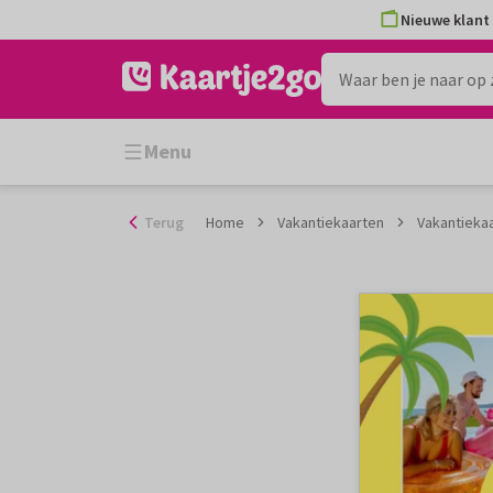
Ga
Nieuwe klant 
naar
de
inhoud
Menu
Terug
Home
Vakantiekaarten
Vakantieka