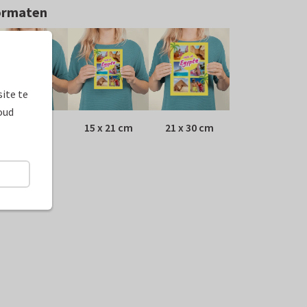
ormaten
ite te
oud
10 x 15 cm
15 x 21 cm
21 x 30 cm