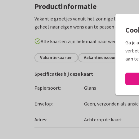
Productinformatie
Vakantie groetjes vanuit het zonnige Egypte, een
geheel naar eigen wens aan te passen door de fot
Coo
Alle kaarten zijn helemaal naar wens aan te p
Ga je 
verbet
Vakantiekaarten
Vakantiediscounter
Gro
aan te
Specificaties bij deze kaart
Papiersoort:
Glans
Envelop:
Geen, verzonden als ansi
Adres:
Achterop de kaart