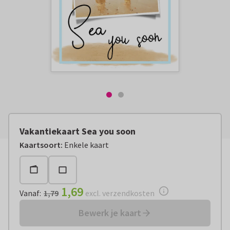
Vakantiekaart Sea you soon
Vanaf:
€ 1,69
excl. verzendkosten
Kaartsoort
:
Enkele kaart
1,69
Vanaf
:
1,79
excl. verzendkosten
Bewerk je kaart