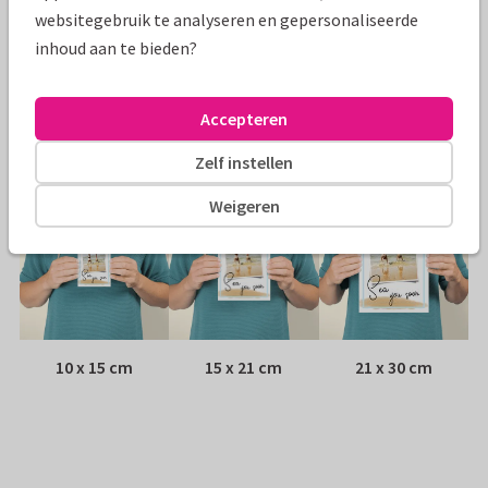
Papiersoort:
Glans
websitegebruik te analyseren en gepersonaliseerde
inhoud aan te bieden?
Envelop:
Geen, verzonden als ansichtkaart
Adres:
Achterop de kaart
Accepteren
Formaten
Zelf instellen
Weigeren
10 x 15 cm
15 x 21 cm
21 x 30 cm