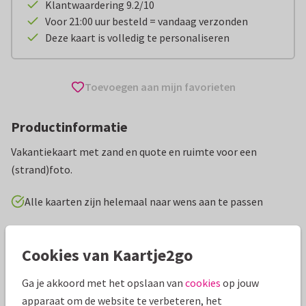
Klantwaardering 9.2/10
Voor 21:00 uur besteld = vandaag verzonden
Deze kaart is volledig te personaliseren
Toevoegen aan mijn favorieten
Productinformatie
Vakantiekaart met zand en quote en ruimte voor een
(strand)foto.
Alle kaarten zijn helemaal naar wens aan te passen
Vakantiekaarten
Wilma Wolf-Potkamp
Cookies van Kaartje2go
Specificaties bij deze kaart
Ga je akkoord met het opslaan van
cookies
op jouw
apparaat om de website te verbeteren, het