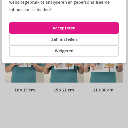
websitegebruik te analyseren en gepersonaliseerde
inhoud aan te bieden?
Envelop:
Witte vensterenvelop
Adres:
Achterop de kaart
Accepteren
Formaten
Zelf instellen
Weigeren
10 x 15 cm
15 x 21 cm
21 x 30 cm