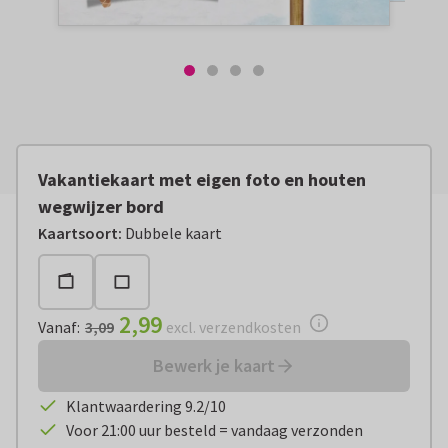
Vakantiekaart met eigen foto en houten
wegwijzer bord
Vanaf:
€ 2,99
excl. verzendkosten
Kaartsoort
:
Dubbele kaart
2,99
Vanaf
:
3,09
excl. verzendkosten
Bewerk je kaart
Klantwaardering 9.2/10
Voor 21:00 uur besteld = vandaag verzonden