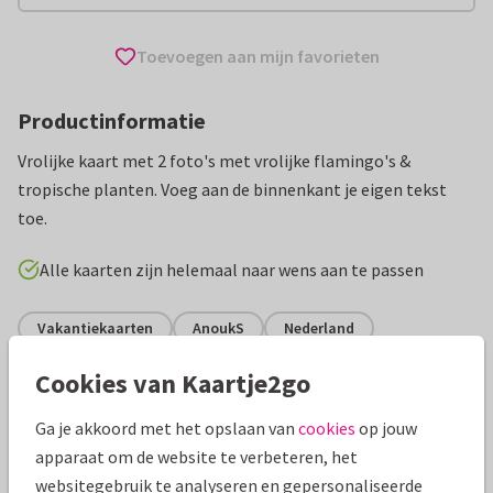
Toevoegen aan mijn favorieten
Productinformatie
Vrolijke kaart met 2 foto's met vrolijke flamingo's &
tropische planten. Voeg aan de binnenkant je eigen tekst
toe.
Alle kaarten zijn helemaal naar wens aan te passen
Vakantiekaarten
AnoukS
Nederland
Cookies van Kaartje2go
Specificaties bij deze kaart
Ga je akkoord met het opslaan van
cookies
op jouw
Papiersoort:
Kies uit 6 luxe papiersoorten
apparaat om de website te verbeteren, het
websitegebruik te analyseren en gepersonaliseerde