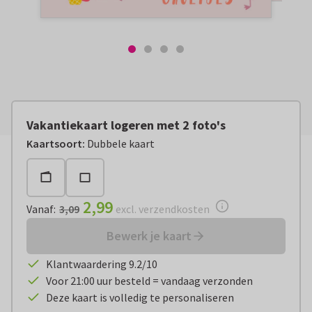
Vakantiekaart logeren met 2 foto's
Vanaf:
€ 2,99
excl. verzendkosten
Kaartsoort
:
Dubbele kaart
2,99
Vanaf
:
3,09
excl. verzendkosten
Bewerk je kaart
Klantwaardering 9.2/10
Voor 21:00 uur besteld = vandaag verzonden
Deze kaart is volledig te personaliseren