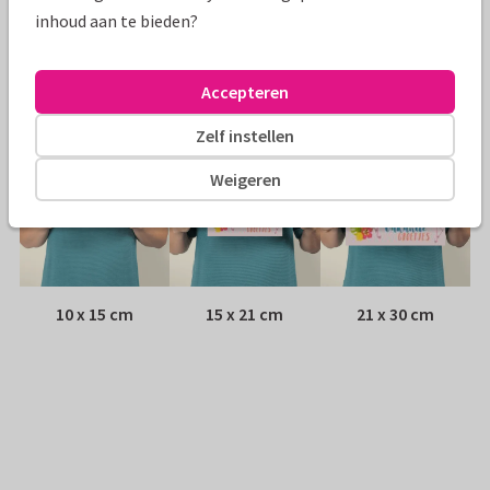
Envelop:
Witte vensterenvelop
inhoud aan te bieden?
Adres:
Achterop de kaart
Accepteren
Formaten
Zelf instellen
Weigeren
10 x 15 cm
15 x 21 cm
21 x 30 cm