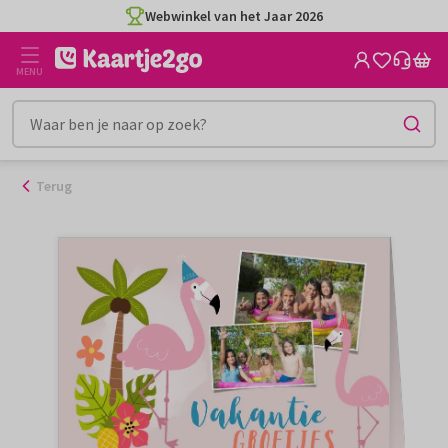
Ga
Webwinkel van het Jaar 2026
naar
de
MENU
inhoud
Terug